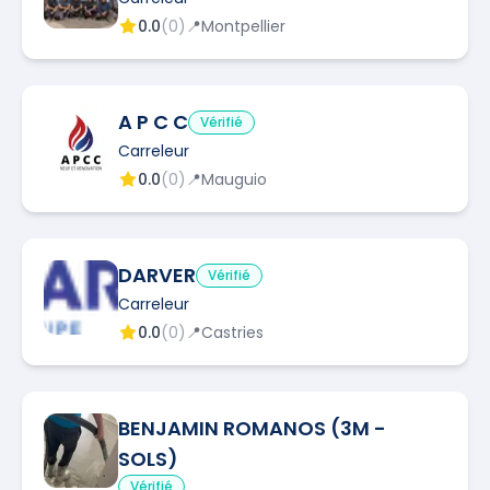
0.0
(
0
)
📍
Montpellier
A P C C
Vérifié
Carreleur
0.0
(
0
)
📍
Mauguio
DARVER
Vérifié
Carreleur
0.0
(
0
)
📍
Castries
BENJAMIN ROMANOS (3M -
SOLS)
Vérifié