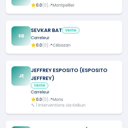
0.0
(
0
)
📍
Montpellier
SEVKAR BAT
Vérifié
SB
Carreleur
0.0
(
0
)
📍
Cébazan
JEFFREY ESPOSITO (ESPOSITO
JE
JEFFREY)
Vérifié
Carreleur
0.0
(
0
)
📍
Mons
🔧
1
interventions via Kelkun