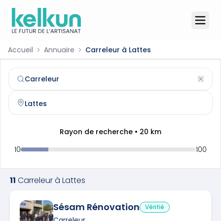
Accueil
Annuaire
Carreleur à Lattes
Carreleur
à
Lattes
(
34970
)
Trouvez et contactez un
carreleur
qualifié à
Lattes
Rayon de recherche •
20
km
10
100
11
Carreleur
à
Lattes
Sésam Rénovation
Vérifié
Carreleur