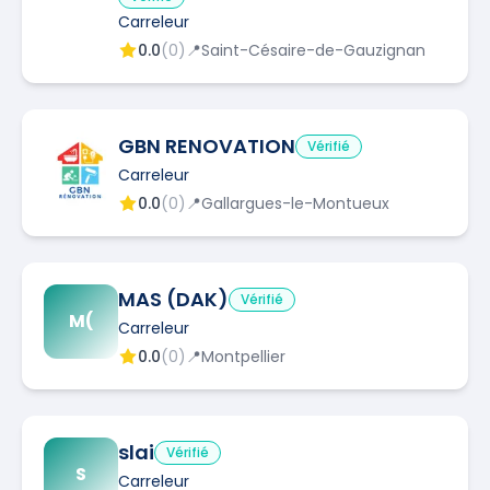
Carreleur
0.0
(
0
)
📍
Saint-Césaire-de-Gauzignan
GBN RENOVATION
Vérifié
Carreleur
0.0
(
0
)
📍
Gallargues-le-Montueux
MAS (DAK)
Vérifié
M(
Carreleur
0.0
(
0
)
📍
Montpellier
slai
Vérifié
S
Carreleur