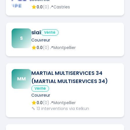
0.0
(
0
)
📍
Castries
slai
Vérifié
S
Couvreur
0.0
(
0
)
📍
Montpellier
MARTIAL MULTISERVICES 34
MM
(MARTIAL MULTISERVICES 34)
Vérifié
Couvreur
0.0
(
0
)
📍
Montpellier
🔧
13
interventions via Kelkun