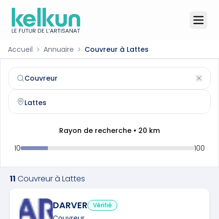
Accueil
Annuaire
Couvreur à Lattes
Couvreur
à
Lattes
(
34970
)
Trouvez et contactez un
couvreur
qualifié à
Lattes
Rayon de recherche •
20
km
10
100
11
Couvreur
à
Lattes
DARVER
Vérifié
Couvreur