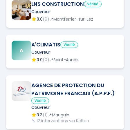
LNS CONSTRUCTION
Vérifié
Couvreur
0.0
(
0
)
📍
Montferrier-sur-Lez
A'CLIMATIS
Vérifié
A
Couvreur
0.0
(
0
)
📍
Saint-Aunès
AGENCE DE PROTECTION DU
PATRIMOINE FRANCAIS (A.P.P.F.)
Vérifié
Couvreur
3.3
(
1
)
📍
Mauguio
🔧
12
interventions via Kelkun