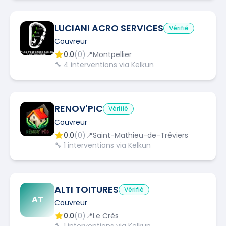
LUCIANI ACRO SERVICES
Vérifié
Couvreur
0.0
(
0
)
📍
Montpellier
🔧
4
interventions via Kelkun
RENOV'PIC
Vérifié
Couvreur
0.0
(
0
)
📍
Saint-Mathieu-de-Tréviers
🔧
1
interventions via Kelkun
ALTI TOITURES
Vérifié
AT
Couvreur
0.0
(
0
)
📍
Le Crès
🔧
1
interventions via Kelkun