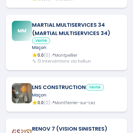
MARTIAL MULTISERVICES 34
MM
(MARTIAL MULTISERVICES 34)
Vérifié
Maçon
0.0
(
0
)
📍
Montpellier
🔧
13
interventions via Kelkun
LNS CONSTRUCTION
Vérifié
Maçon
0.0
(
0
)
📍
Montferrier-sur-Lez
RENOV 7 (VISION SINISTRES)