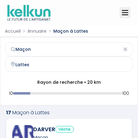
Accueil
Annuaire
Maçon à Lattes
Maçon
à
Lattes
(
34970
)
Trouvez et contactez un
maçon
qualifié à
Lattes
Rayon de recherche •
20
km
10
100
17
Maçon
à
Lattes
DARVER
Vérifié
Maçon