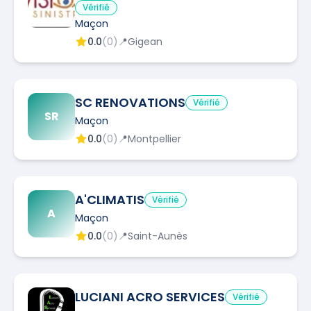
Vérifié
Maçon
0.0
(
0
)
📍
Gigean
SC RENOVATIONS
Vérifié
SR
Maçon
0.0
(
0
)
📍
Montpellier
A'CLIMATIS
Vérifié
A
Maçon
0.0
(
0
)
📍
Saint-Aunès
LUCIANI ACRO SERVICES
Vérifié