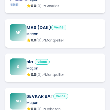
0.0
(
0
)
📍
Castries
MAS (DAK)
Vérifié
M(
Maçon
0.0
(
0
)
📍
Montpellier
slai
Vérifié
S
Maçon
0.0
(
0
)
📍
Montpellier
SEVKAR BAT
Vérifié
SB
Maçon
0.0
(
0
)
📍
Cébazan