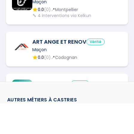
Maçon
0.0
(
0
)
📍
Montpellier
🔧
4
interventions via Kelkun
ART ANGE ET RENOV
Vérifié
Maçon
0.0
(
0
)
📍
Codognan
JOCELYN BOIX
Vérifié
JB
Maçon
0.0
(
0
)
📍
Valergues
AUTRES MÉTIERS À
CASTRIES
Assainisseur
à
Castries
→
ASV SUD
Vérifié
Canalisateur
à
Castries
→
Maçon