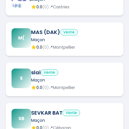
0.0
(
0
)
📍
Castries
MAS (DAK)
Vérifié
M(
Maçon
0.0
(
0
)
📍
Montpellier
slai
Vérifié
S
Maçon
0.0
(
0
)
📍
Montpellier
SEVKAR BAT
Vérifié
SB
Maçon
0.0
(
0
)
📍
Cébazan