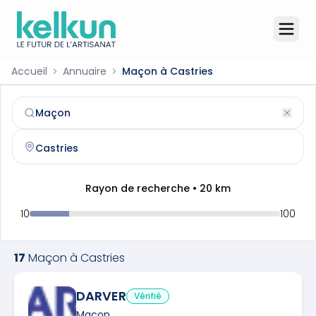
Accueil
Annuaire
Maçon à Castries
Maçon
à
Castries
(
34160
)
Trouvez et contactez un
maçon
qualifié à
Castries
Rayon de recherche •
20
km
10
100
17
Maçon
à
Castries
DARVER
Vérifié
Maçon