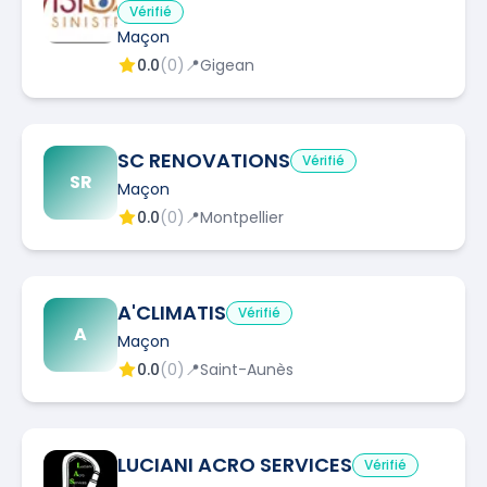
Vérifié
Maçon
0.0
(
0
)
📍
Gigean
SC RENOVATIONS
Vérifié
SR
Maçon
0.0
(
0
)
📍
Montpellier
A'CLIMATIS
Vérifié
A
Maçon
0.0
(
0
)
📍
Saint-Aunès
LUCIANI ACRO SERVICES
Vérifié