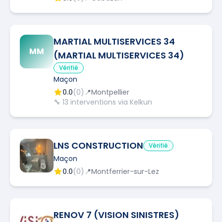
MARTIAL MULTISERVICES 34
MM
(MARTIAL MULTISERVICES 34)
Vérifié
Maçon
0.0
(
0
)
📍
Montpellier
🔧
13
interventions via Kelkun
LNS CONSTRUCTION
Vérifié
Maçon
0.0
(
0
)
📍
Montferrier-sur-Lez
RENOV 7 (VISION SINISTRES)