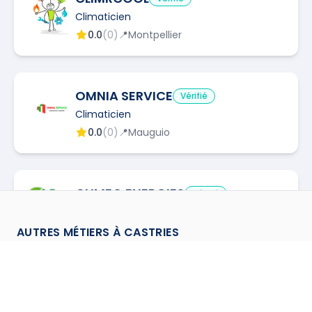
Climaticien
0.0
(
0
)
📍
Montpellier
OMNIA SERVICE
Vérifié
Climaticien
0.0
(
0
)
📍
Mauguio
CLIMEO ENERGIES
Vérifié
Climaticien
0.0
(
0
)
📍
Saturargues
AUTRES MÉTIERS À
CASTRIES
Assainisseur
à
Castries
→
LC3M SERVICES
Vérifié
Canalisateur
à
Castries
→
Climaticien