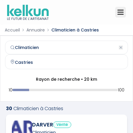
Accueil
Annuaire
Climaticien à Castries
Climaticien
à
Castries
(
34160
)
Trouvez et contactez un
climaticien
qualifié à
Castries
Rayon de recherche •
20
km
10
100
30
Climaticien
à
Castries
DARVER
Vérifié
Climaticien