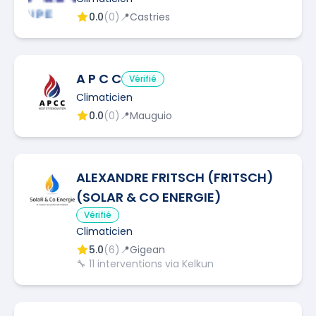
0.0
(
0
)
📍
Castries
A P C C
Vérifié
Climaticien
0.0
(
0
)
📍
Mauguio
ALEXANDRE FRITSCH (FRITSCH)
(SOLAR & CO ENERGIE)
Vérifié
Climaticien
5.0
(
6
)
📍
Gigean
🔧
11
interventions via Kelkun