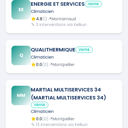
ENERGIE ET SERVICES
Vérifié
EE
Climaticien
4.8
(
1
)
📍
Montarnaud
🔧
3
interventions via Kelkun
QUALITHERMIQUE
Vérifié
Q
Climaticien
0.0
(
0
)
📍
Montpellier
MARTIAL MULTISERVICES 34
MM
(MARTIAL MULTISERVICES 34)
Vérifié
Climaticien
0.0
(
0
)
📍
Montpellier
🔧
13
interventions via Kelkun