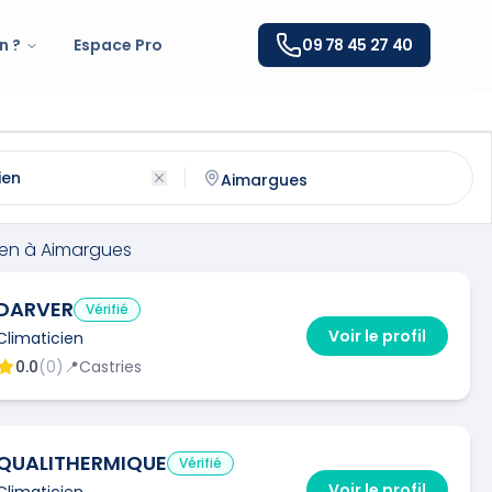
n ?
Espace Pro
09 78 45 27 40
Aimargues
(
30470
)
ntactez un
climaticien
qualifié à
Aimargues
ien
à
Aimargues
DARVER
Vérifié
Voir le profil
Climaticien
0.0
(
0
)
📍
Castries
QUALITHERMIQUE
Vérifié
Voir le profil
Climaticien