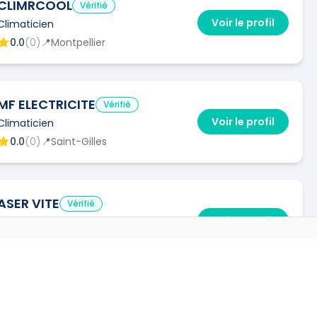
CLIMRCOOL
Vérifié
Voir le profil
Climaticien
0.0
(
0
)
📍
Montpellier
MF ELECTRICITE
Vérifié
Voir le profil
Climaticien
0.0
(
0
)
📍
Saint-Gilles
ASER VITE
Vérifié
Voir le profil
Climaticien
0.0
(
0
)
📍
Montpellier
RES VILLES
)
→
PROKOP CLIMATISATION
Vérifié