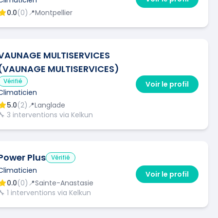
0.0
(
0
)
📍
Montpellier
VAUNAGE MULTISERVICES
(VAUNAGE MULTISERVICES)
Vérifié
Voir le profil
Climaticien
5.0
(
2
)
📍
Langlade
🔧
3
interventions via Kelkun
Power Plus
Vérifié
Climaticien
Voir le profil
0.0
(
0
)
📍
Sainte-Anastasie
🔧
1
interventions via Kelkun