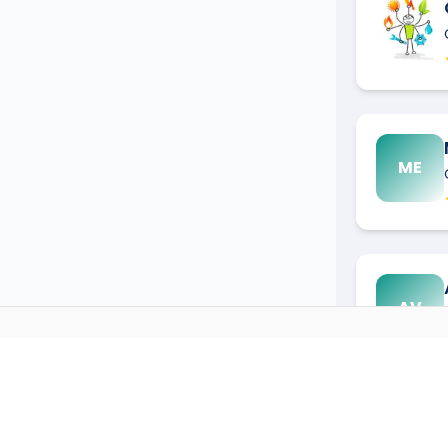
ME
AV
CLIMATICIEN
DANS D'AUT
→
Climaticien
à
Ajaccio
(
20000
PC