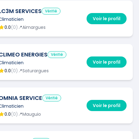
LC3M SERVICES
Vérifié
Voir le profil
Climaticien
0.0
(
0
)
📍
Aimargues
CLIMEO ENERGIES
Vérifié
Voir le profil
Climaticien
0.0
(
0
)
📍
Saturargues
OMNIA SERVICE
Vérifié
Voir le profil
Climaticien
0.0
(
0
)
📍
Mauguio