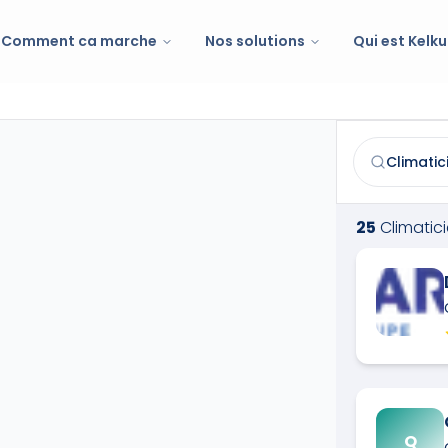
Comment ca marche
Nos solutions
Qui est Kelku
Climaticien
à
Trouvez et co
25
Climatic
Q