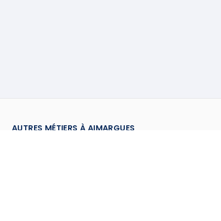
AUTRES MÉTIERS À
AIMARGUES
Chauffagiste
à
Aimargues
→
Climaticien
à
Aimargues
→
Couvreur
à
Aimargues
→
Electricien
à
Aimargues
→