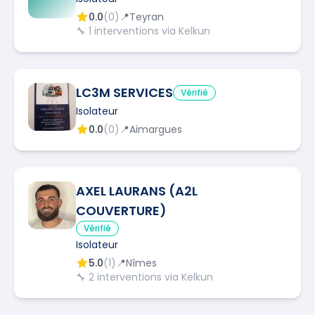
0.0
(
0
)
📍
Teyran
🔧
1
interventions via Kelkun
LC3M SERVICES
Vérifié
Isolateur
0.0
(
0
)
📍
Aimargues
AXEL LAURANS (A2L
COUVERTURE)
Vérifié
Isolateur
5.0
(
1
)
📍
Nîmes
🔧
2
interventions via Kelkun