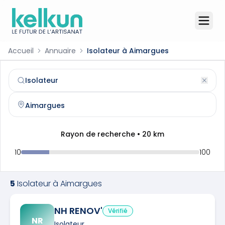
Accueil
Annuaire
Isolateur à Aimargues
Isolateur
à
Aimargues
(
30470
)
Trouvez et contactez un
isolateur
qualifié à
Aimargues
Rayon de recherche •
20
km
10
100
5
Isolateur
à
Aimargues
NH RENOV'
Vérifié
NR
Isolateur