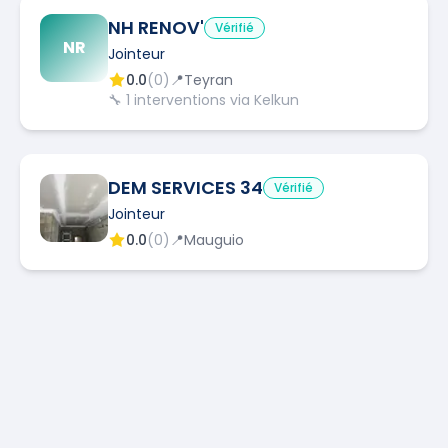
NH RENOV'
Vérifié
NR
Jointeur
0.0
(
0
)
📍
Teyran
🔧
1
interventions via Kelkun
DEM SERVICES 34
Vérifié
Jointeur
0.0
(
0
)
📍
Mauguio