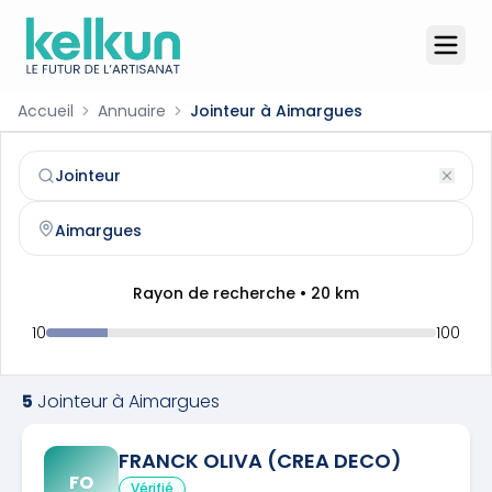
Accueil
Annuaire
Jointeur à Aimargues
Jointeur
à
Aimargues
(
30470
)
Trouvez et contactez un
jointeur
qualifié à
Aimargues
Rayon de recherche •
20
km
10
100
5
Jointeur
à
Aimargues
FRANCK OLIVA (CREA DECO)
FO
Vérifié