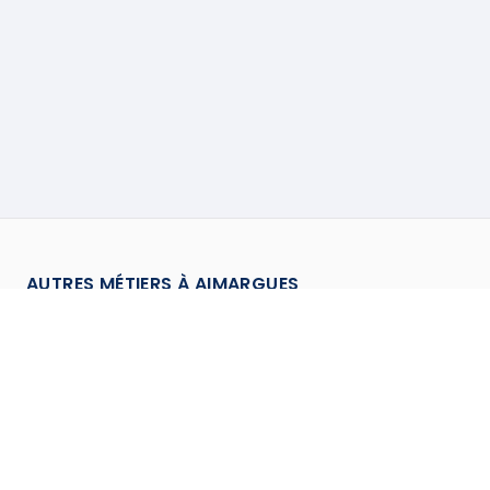
AUTRES MÉTIERS À
AIMARGUES
Chauffagiste
à
Aimargues
→
Climaticien
à
Aimargues
→
Couvreur
à
Aimargues
→
Electricien
à
Aimargues
→