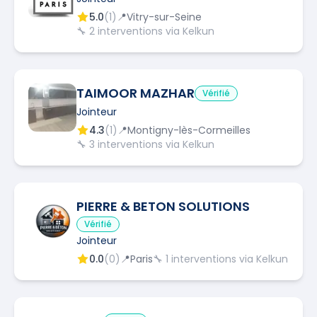
5.0
(
1
)
📍
Vitry-sur-Seine
🔧
2
interventions via Kelkun
TAIMOOR MAZHAR
Vérifié
Jointeur
4.3
(
1
)
📍
Montigny-lès-Cormeilles
🔧
3
interventions via Kelkun
PIERRE & BETON SOLUTIONS
Vérifié
Jointeur
0.0
(
0
)
📍
Paris
🔧
1
interventions via Kelkun