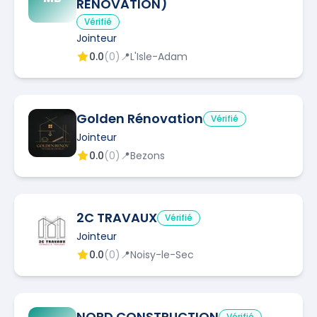
RENOVATION)
Vérifié
Jointeur
0.0
(
0
)
📍
L'Isle-Adam
Golden Rénovation
Vérifié
Jointeur
0.0
(
0
)
📍
Bezons
2C TRAVAUX
Vérifié
Jointeur
0.0
(
0
)
📍
Noisy-le-Sec
NORD CONSTRUCTION
Vérifié