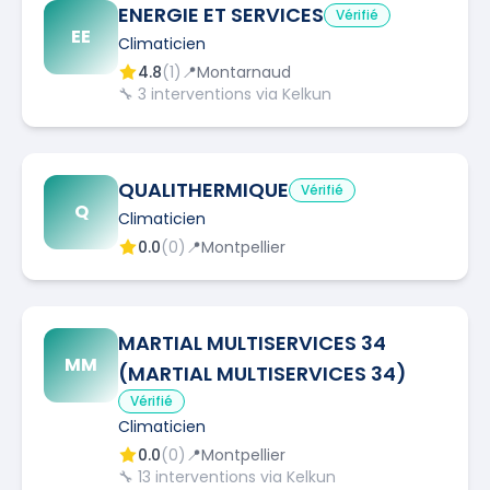
ENERGIE ET SERVICES
Vérifié
EE
Climaticien
4.8
(
1
)
📍
Montarnaud
🔧
3
interventions via Kelkun
QUALITHERMIQUE
Vérifié
Q
Climaticien
0.0
(
0
)
📍
Montpellier
MARTIAL MULTISERVICES 34
MM
(MARTIAL MULTISERVICES 34)
Vérifié
Climaticien
0.0
(
0
)
📍
Montpellier
🔧
13
interventions via Kelkun