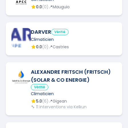
0.0
(
0
)
📍
Mauguio
DARVER
Vérifié
Climaticien
0.0
(
0
)
📍
Castries
ALEXANDRE FRITSCH (FRITSCH)
(SOLAR & CO ENERGIE)
Vérifié
Climaticien
5.0
(
6
)
📍
Gigean
🔧
11
interventions via Kelkun