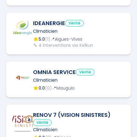
IDEANERGIE
Vérifié
Climaticien
5.0
(
1
)
📍
Aigues-Vives
🔧
4
interventions via Kelkun
OMNIA SERVICE
Vérifié
Climaticien
0.0
(
0
)
📍
Mauguio
RENOV 7 (VISION SINISTRES)
Vérifié
Climaticien