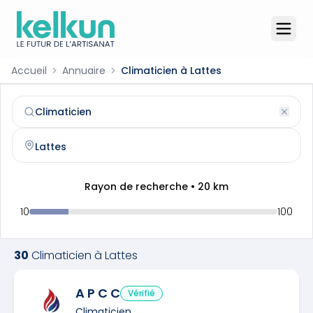
Accueil
Annuaire
Climaticien à Lattes
Climaticien
à
Lattes
(
34970
)
Trouvez et contactez un
climaticien
qualifié à
Lattes
Rayon de recherche •
20
km
10
100
30
Climaticien
à
Lattes
A P C C
Vérifié
Climaticien