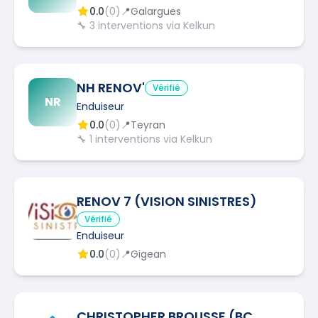
0.0
(
0
)
📍
Galargues
🔧
3
interventions via Kelkun
NH RENOV'
Vérifié
NR
Enduiseur
0.0
(
0
)
📍
Teyran
🔧
1
interventions via Kelkun
RENOV 7 (VISION SINISTRES)
Vérifié
Enduiseur
0.0
(
0
)
📍
Gigean
CHRISTOPHER BROUSSE (BC