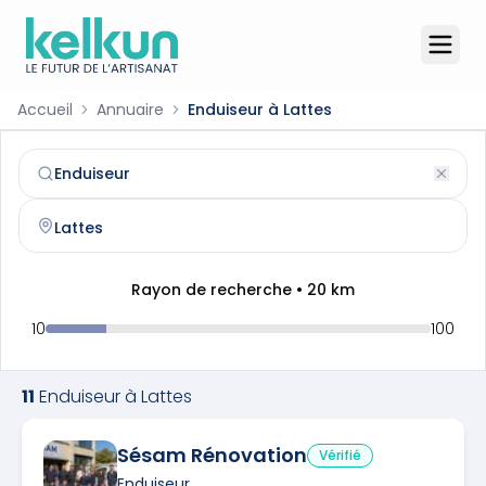
Accueil
Annuaire
Enduiseur à Lattes
Enduiseur
à
Lattes
(
34970
)
Trouvez et contactez un
enduiseur
qualifié à
Lattes
Rayon de recherche •
20
km
10
100
11
Enduiseur
à
Lattes
Sésam Rénovation
Vérifié
Enduiseur