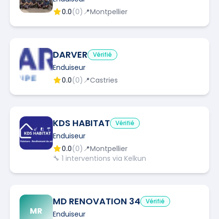
0.0
(
0
)
📍
Montpellier
DARVER
Vérifié
Enduiseur
0.0
(
0
)
📍
Castries
KDS HABITAT
Vérifié
Enduiseur
0.0
(
0
)
📍
Montpellier
🔧
1
interventions via Kelkun
MD RENOVATION 34
Vérifié
MR
Enduiseur