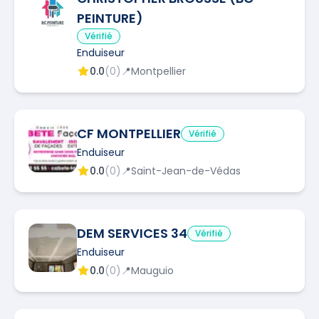
PEINTURE)
Vérifié
Enduiseur
0.0
(
0
)
📍
Montpellier
CF MONTPELLIER
Vérifié
Enduiseur
0.0
(
0
)
📍
Saint-Jean-de-Védas
DEM SERVICES 34
Vérifié
Enduiseur
0.0
(
0
)
📍
Mauguio