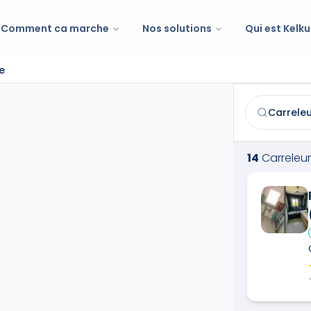
Comment ca marche
Nos solutions
Qui est Kelku
e
Carreleur
à
Co
Trouvez et co
14
Carreleur