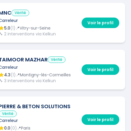
MNC
Vérifié
Carreleur
Voir le profil
5.0
(
1
)
📍
Vitry-sur-Seine
🔧
2
interventions via Kelkun
TAIMOOR MAZHAR
Vérifié
Carreleur
Voir le profil
4.3
(
1
)
📍
Montigny-lès-Cormeilles
🔧
3
interventions via Kelkun
PIERRE & BETON SOLUTIONS
Vérifié
Voir le profil
Carreleur
0.0
(
0
)
📍
Paris