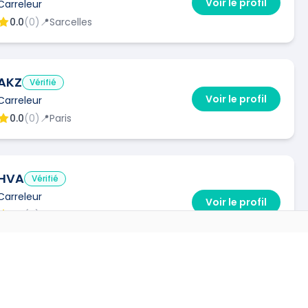
Voir le profil
Carreleur
0.0
(
0
)
📍
Sarcelles
AKZ
Vérifié
Voir le profil
Carreleur
0.0
(
0
)
📍
Paris
HVA
Vérifié
Carreleur
Voir le profil
0.0
(
0
)
📍
Paris
🔧
1
interventions via Kelkun
ES VILLES
→
irchad company
Vérifié
Carreleur