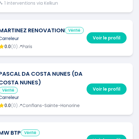
🔧
1
interventions via Kelkun
MARTINEZ RENOVATION
Vérifié
Voir le profil
Carreleur
0.0
(
0
)
📍
Paris
PASCAL DA COSTA NUNES (DA
COSTA NUNES)
Voir le profil
Vérifié
Carreleur
0.0
(
0
)
📍
Conflans-Sainte-Honorine
MW BTP
Vérifié