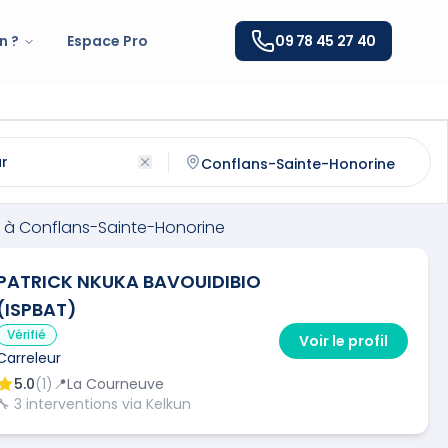
n ?
Espace Pro
09 78 45 27 40
nflans-Sainte-Honorine
(
78700
)
ntactez un
carreleur
qualifié à
Conflans-Sainte-Honorine
à
Conflans-Sainte-Honorine
PATRICK NKUKA BAVOUIDIBIO
(ISPBAT)
Vérifié
Voir le profil
Carreleur
5.0
(
1
)
📍
La Courneuve
🔧
3
interventions via Kelkun