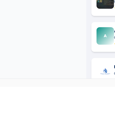
A
HONORINE
CARRELEUR
DANS D'AUTR
→
Carreleur
à
Agde
(
34300
)