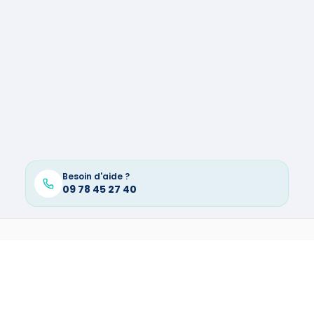
Besoin d'aide ?
09 78 45 27 40
AUTRES MÉTIERS À
CHÂTEAUROUX
Recherche de fuite
à
Chateauroux
→