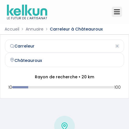
Accueil
Annuaire
Carreleur à Châteauroux
Carreleur
à
Châteauroux
(
36000
)
Trouvez et contactez un
carreleur
qualifié à
Châteaurou
Rayon de recherche •
20
km
10
100