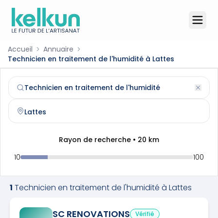
Accueil
Annuaire
Technicien en traitement de l'humidité à Lattes
Technicien en traitement de l'humidité
à
Lattes
(
34970
)
Trouvez et contactez un
technicien en traitement de l'h
Rayon de recherche •
20
km
10
100
1
Technicien en traitement de l'humidité
à
Lattes
SC RENOVATIONS
Vérifié