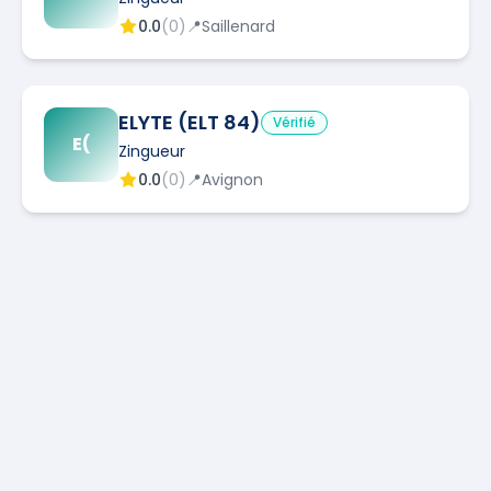
0.0
(
0
)
📍
Saillenard
ELYTE (ELT 84)
Vérifié
E(
Zingueur
0.0
(
0
)
📍
Avignon