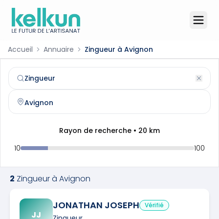
Accueil
Annuaire
Zingueur à Avignon
Zingueur
à
Avignon
(
84000
)
Trouvez et contactez un
zingueur
qualifié à
Avignon
Rayon de recherche •
20
km
10
100
2
Zingueur
à
Avignon
JONATHAN JOSEPH
Vérifié
JJ
Zingueur