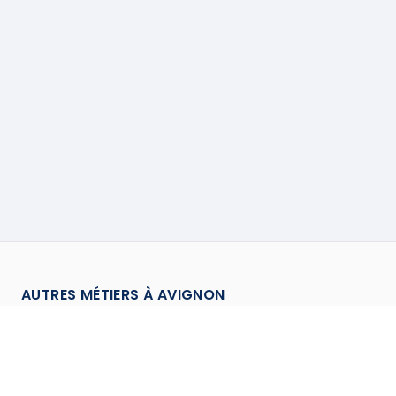
AUTRES MÉTIERS À
AVIGNON
Charpentier
à
Avignon
→
Chauffagiste
à
Avignon
→