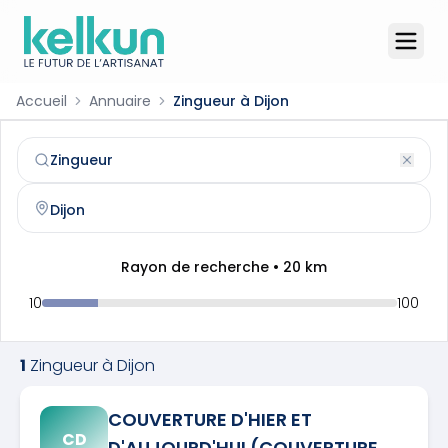
Accueil
Annuaire
Zingueur à Dijon
Zingueur
à
Dijon
(
21000
)
Trouvez et contactez un
zingueur
qualifié à
Dijon
Rayon de recherche •
20
km
10
100
1
Zingueur
à
Dijon
COUVERTURE D'HIER ET
CD
D'AUJOURD'HUI (COUVERTURE