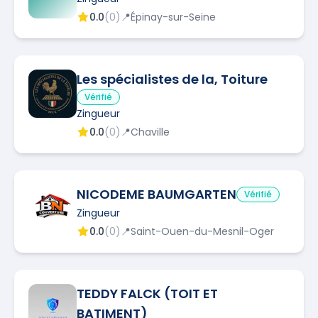
0.0
(
0
)
📍
Épinay-sur-Seine
Les spécialistes de la, Toiture
Vérifié
Zingueur
0.0
(
0
)
📍
Chaville
NICODEME BAUMGARTEN
Vérifié
Zingueur
0.0
(
0
)
📍
Saint-Ouen-du-Mesnil-Oger
TEDDY FALCK (TOIT ET
BATIMENT)