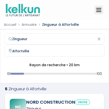
Accueil
Annuaire
Zingueur à Alfortville
Zingueur
à
Alfortville
(
94140
)
Trouvez et contactez un
zingueur
qualifié à
Alfortville
Rayon de recherche •
20
km
10
100
6
Zingueur
à
Alfortville
NORD CONSTRUCTION
Vérifié
NC
Zingueur