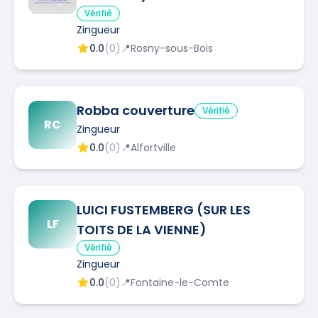
Vérifié
Zingueur
0.0
(
0
)
📍
Rosny-sous-Bois
Robba couverture
Vérifié
RC
Zingueur
0.0
(
0
)
📍
Alfortville
LUICI FUSTEMBERG (SUR LES
LF
TOITS DE LA VIENNE)
Vérifié
Zingueur
0.0
(
0
)
📍
Fontaine-le-Comte