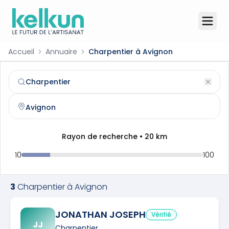
Accueil
Annuaire
Charpentier à Avignon
Charpentier
à
Avignon
(
84000
)
Trouvez et contactez un
charpentier
qualifié à
Avignon
Rayon de recherche •
20
km
10
100
3
Charpentier
à
Avignon
JONATHAN JOSEPH
Vérifié
JJ
Charpentier