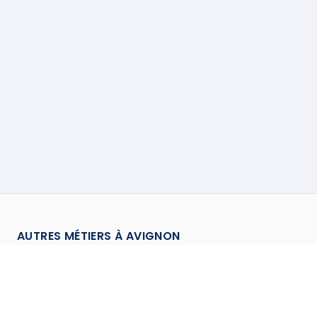
AUTRES MÉTIERS À
AVIGNON
Chauffagiste
à
Avignon
→
Couvreur
à
Avignon
→