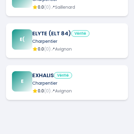
0.0
(
0
)
📍
Saillenard
ELYTE (ELT 84)
Vérifié
E(
Charpentier
0.0
(
0
)
📍
Avignon
EXHALIS
Vérifié
E
Charpentier
0.0
(
0
)
📍
Avignon