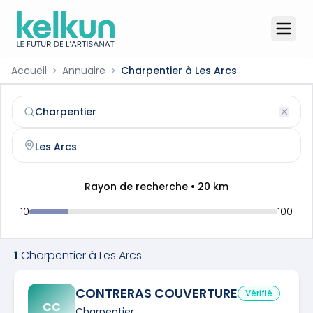
Accueil
Annuaire
Charpentier à Les Arcs
Charpentier
à
Les Arcs
(
83460
)
Trouvez et contactez un
charpentier
qualifié à
Les Arcs
Rayon de recherche •
20
km
10
100
1
Charpentier
à
Les Arcs
CONTRERAS COUVERTURE
Vérifié
CC
Charpentier