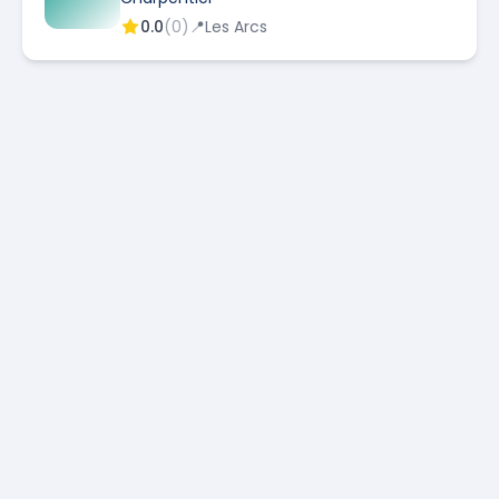
0.0
(
0
)
📍
Les Arcs