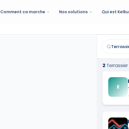
Comment ca marche
Nos solutions
Qui est Kelku
Terrassier
à
A
Trouvez et co
2
Terrassier
E