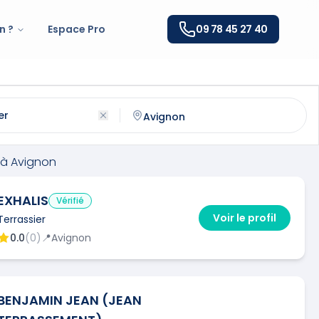
n ?
Espace Pro
09 78 45 27 40
vignon
(
84000
)
ntactez un
terrassier
qualifié à
Avignon
à
Avignon
EXHALIS
Vérifié
Voir le profil
Terrassier
0.0
(
0
)
📍
Avignon
BENJAMIN JEAN (JEAN