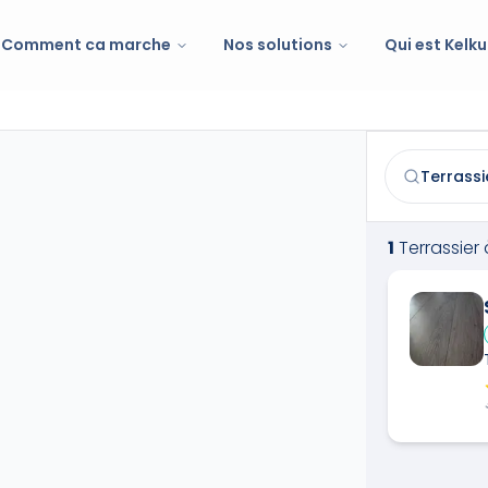
Comment ca marche
Nos solutions
Qui est Kelku
Terrassier
à
Mi
Trouvez et co
1
Terrassier