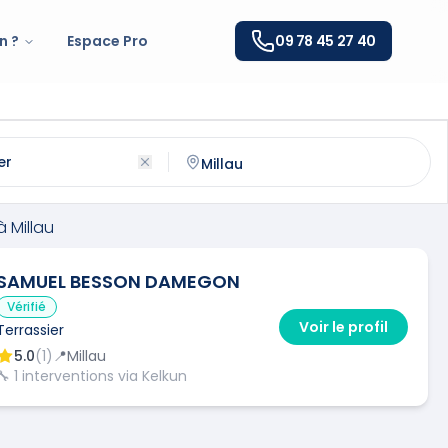
n ?
Espace Pro
09 78 45 27 40
llau
(
12100
)
ntactez un
terrassier
qualifié à
Millau
à
Millau
SAMUEL BESSON DAMEGON
Vérifié
Voir le profil
Terrassier
5.0
(
1
)
📍
Millau
🔧
1
interventions via Kelkun