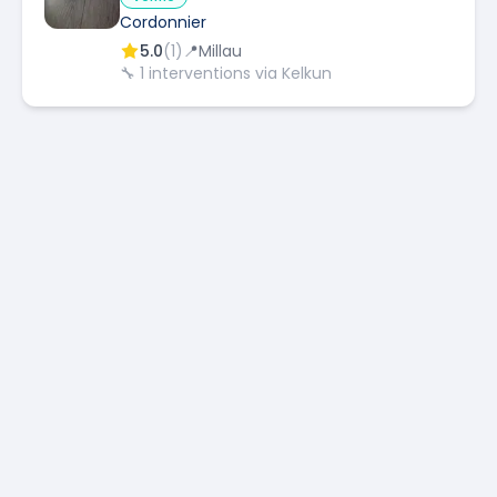
Cordonnier
5.0
(
1
)
📍
Millau
🔧
1
interventions via Kelkun