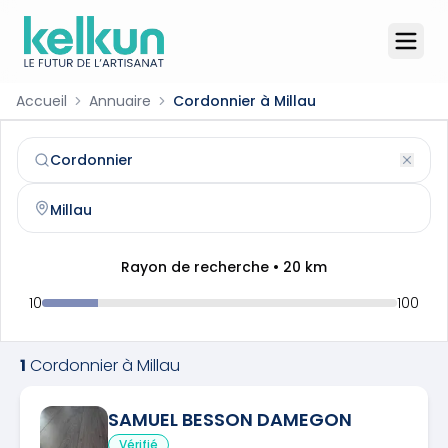
Accueil
Annuaire
Cordonnier à Millau
Cordonnier
à
Millau
(
12100
)
Trouvez et contactez un
cordonnier
qualifié à
Millau
Rayon de recherche •
20
km
10
100
1
Cordonnier
à
Millau
SAMUEL BESSON DAMEGON
Vérifié