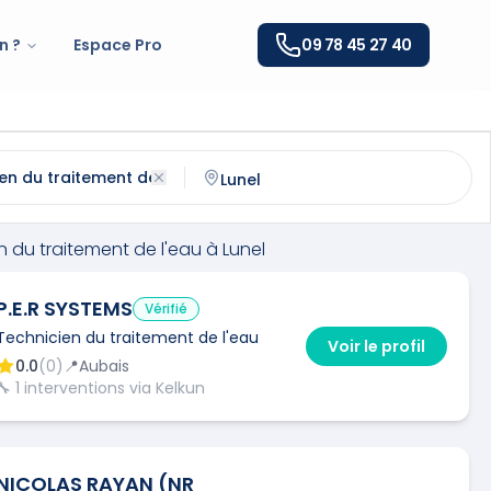
n ?
Espace Pro
09 78 45 27 40
traitement de l'eau
à
Lunel
(
34400
)
ntactez un
technicien du traitement de l'eau
qualifié à
Lun
n du traitement de l'eau
à
Lunel
P.E.R SYSTEMS
Vérifié
Technicien du traitement de l'eau
Voir le profil
0.0
(
0
)
📍
Aubais
🔧
1
interventions via Kelkun
NICOLAS RAYAN (NR