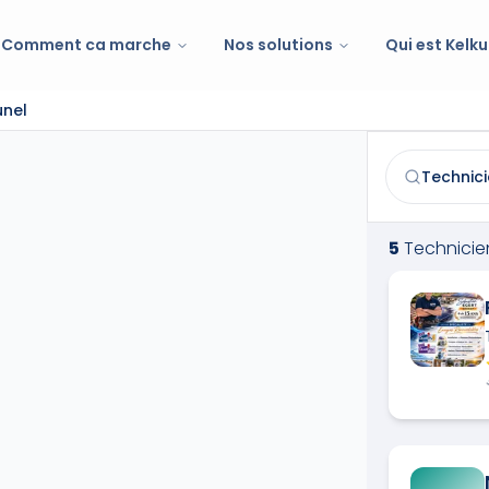
Comment ca marche
Nos solutions
Qui est Kelku
unel
Technicien du 
Trouvez et co
5
Technicie