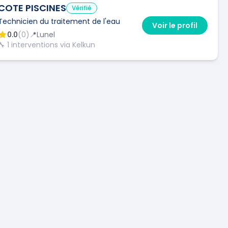
COTE PISCINES
Vérifié
Technicien du traitement de l'eau
Voir le profil
0.0
(
0
)
📍
Lunel
🔧
1
interventions via Kelkun