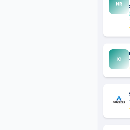
NR
IC