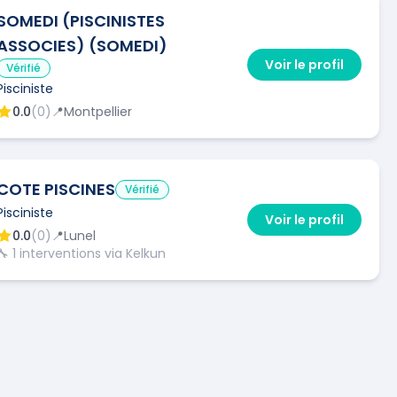
SOMEDI (PISCINISTES
ASSOCIES) (SOMEDI)
Voir le profil
Vérifié
Pisciniste
0.0
(
0
)
📍
Montpellier
COTE PISCINES
Vérifié
Pisciniste
Voir le profil
0.0
(
0
)
📍
Lunel
🔧
1
interventions via Kelkun