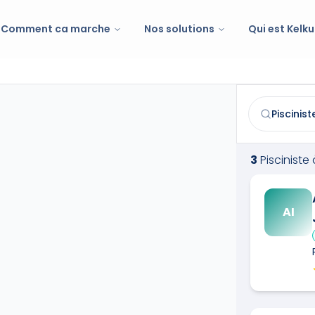
Comment ca marche
Nos solutions
Qui est Kelku
Pisciniste
à
Lu
Trouvez et co
3
Pisciniste
AI