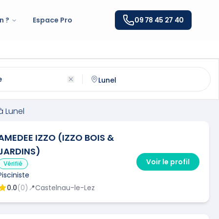
n ?
Espace Pro
09 78 45 27 40
nel
(
34400
)
ntactez un
pisciniste
qualifié à
Lunel
à
Lunel
AMEDEE IZZO (IZZO BOIS &
JARDINS)
Voir le profil
Vérifié
Pisciniste
0.0
(
0
)
📍
Castelnau-le-Lez