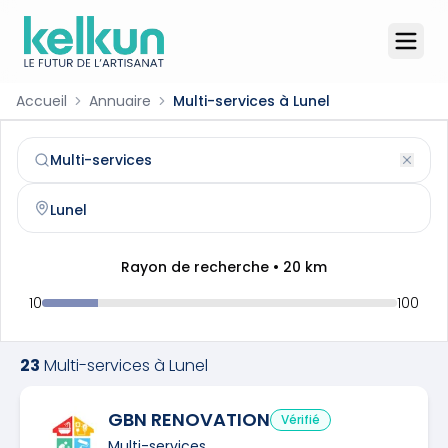
Accueil
Annuaire
Multi-services à Lunel
Multi-services
à
Lunel
(
34400
)
Trouvez et contactez un
multi-services
qualifié à
Lunel
Rayon de recherche •
20
km
10
100
23
Multi-services
à
Lunel
GBN RENOVATION
Vérifié
Multi-services