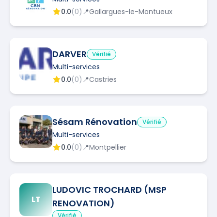
0.0
(
0
)
📍
Gallargues-le-Montueux
DARVER
Vérifié
Multi-services
0.0
(
0
)
📍
Castries
Sésam Rénovation
Vérifié
Multi-services
0.0
(
0
)
📍
Montpellier
LUDOVIC TROCHARD (MSP
LT
RENOVATION)
Vérifié