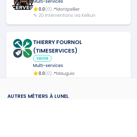
Multi-services
0.0
(
0
)
📍
Montpellier
🔧
20
interventions via Kelkun
THIERRY FOURNOL
(TIMESERVICES)
Vérifié
Multi-services
0.0
(
0
)
📍
Mauguio
AUTRES MÉTIERS À
LUNEL
BRYAN DARREAU (DBRSOLMUR)
Vérifié
Cuisiniste (Installateur de cuisines)
à
Lunel
→
Multi-services
0.0
(
0
)
📍
Nîmes
Electricien
à
Lunel
→
Façadier
à
Lunel
→