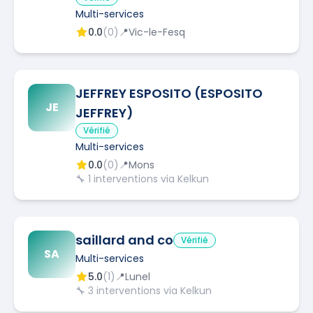
Multi-services
0.0
(
0
)
📍
Vic-le-Fesq
JEFFREY ESPOSITO (ESPOSITO
JE
JEFFREY)
Vérifié
Multi-services
0.0
(
0
)
📍
Mons
🔧
1
interventions via Kelkun
saillard and co
Vérifié
SA
Multi-services
5.0
(
1
)
📍
Lunel
🔧
3
interventions via Kelkun