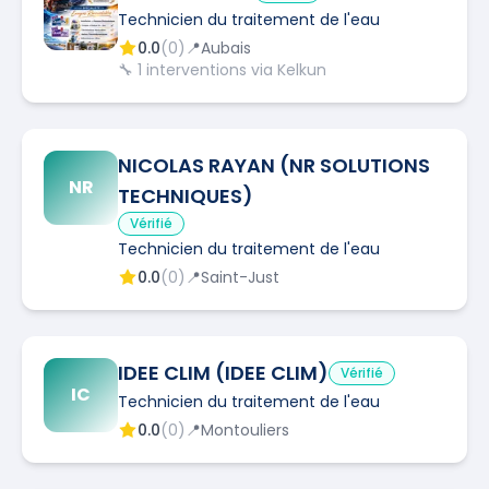
Technicien du traitement de l'eau
0.0
(
0
)
📍
Aubais
🔧
1
interventions via Kelkun
NICOLAS RAYAN (NR SOLUTIONS
NR
TECHNIQUES)
Vérifié
Technicien du traitement de l'eau
0.0
(
0
)
📍
Saint-Just
IDEE CLIM (IDEE CLIM)
Vérifié
IC
Technicien du traitement de l'eau
0.0
(
0
)
📍
Montouliers