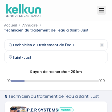
Accueil
Annuaire
Technicien du traitement de l'eau à Saint-Just
Technicien du traitement de l'eau
à
Saint-Just
(
34400
)
Trouvez et contactez un
technicien du traitement de l'e
Rayon de recherche •
20
km
10
100
5
Technicien du traitement de l'eau
à
Saint-Just
P.E.R SYSTEMS
Vérifié