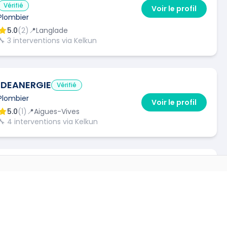
Vérifié
Voir le profil
Plombier
5.0
(
2
)
📍
Langlade
🔧
3
interventions via Kelkun
IDEANERGIE
Vérifié
Plombier
Voir le profil
5.0
(
1
)
📍
Aigues-Vives
🔧
4
interventions via Kelkun
LC3M SERVICES
Vérifié
Voir le profil
Plombier
 VILLES
0.0
(
0
)
📍
Aimargues
220
)
→