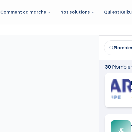
Comment ca marche
Nos solutions
Qui est Kelku
Plombier
à
Sa
Trouvez et co
30
Plombier
JE