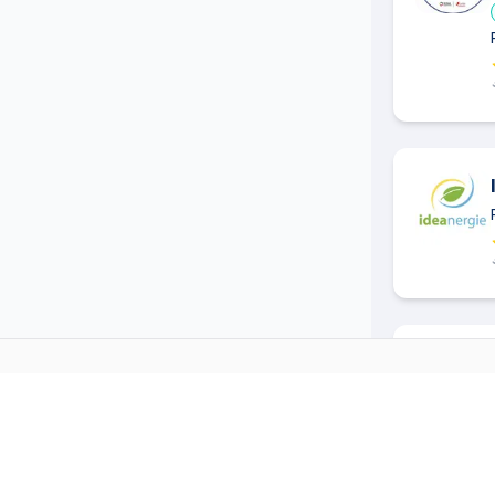
PLOMBIER
DANS D'AUTRES
→
Plombier
à
Aigues Mortes
(
30