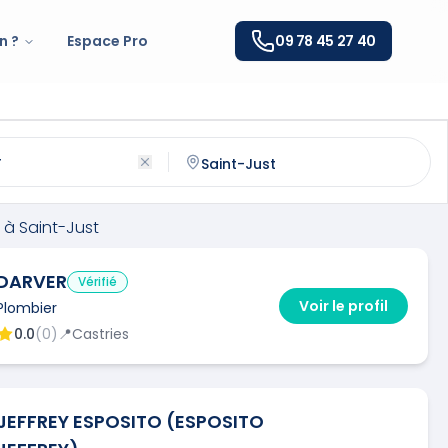
n ?
Espace Pro
09 78 45 27 40
int-Just
(
34400
)
ntactez un
plombier
qualifié à
Saint-Just
à
Saint-Just
DARVER
Vérifié
Voir le profil
Plombier
0.0
(
0
)
📍
Castries
JEFFREY ESPOSITO (ESPOSITO