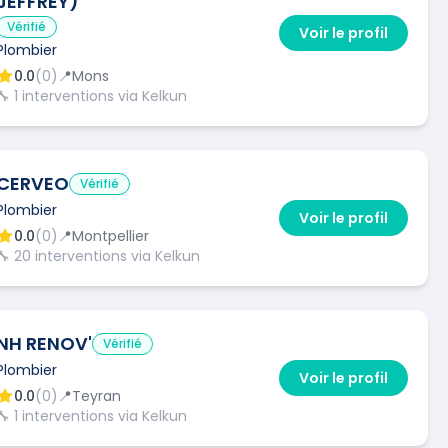
JEFFREY)
Vérifié
Voir le profil
Plombier
0.0
(
0
)
📍
Mons
🔧
1
interventions via Kelkun
CERVEO
Vérifié
Plombier
Voir le profil
0.0
(
0
)
📍
Montpellier
🔧
20
interventions via Kelkun
NH RENOV'
Vérifié
Plombier
Voir le profil
0.0
(
0
)
📍
Teyran
🔧
1
interventions via Kelkun