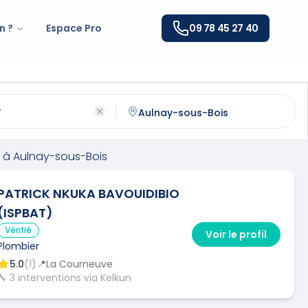
n ?
Espace Pro
09 78 45 27 40
lnay-sous-Bois
(
93600
)
ntactez un
plombier
qualifié à
Aulnay-sous-Bois
à
Aulnay-sous-Bois
PATRICK NKUKA BAVOUIDIBIO
(ISPBAT)
Vérifié
Voir le profil
Plombier
5.0
(
1
)
📍
La Courneuve
🔧
3
interventions via Kelkun