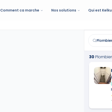
Comment ca marche
Nos solutions
Qui est Kelku
Plombier
à
Au
Trouvez et co
30
Plombier