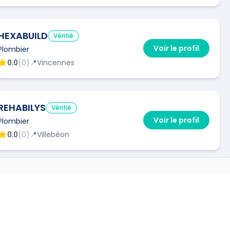
HEXABUILD
Vérifié
Voir le profil
Plombier
0.0
(
0
)
📍
Vincennes
REHABILYS
Vérifié
Voir le profil
Plombier
0.0
(
0
)
📍
Villebéon
HVA
Vérifié
 VILLES
Plombier
Voir le profil
0.0
(
0
)
📍
Paris
220
)
→
🔧
1
interventions via Kelkun