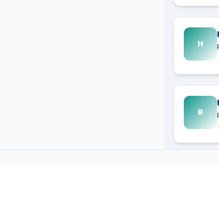
H
R
PLOMBIER
DANS D'AUTRES
→
Plombier
à
Aigues Mortes
(
30