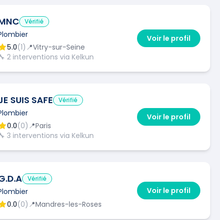
MNC
Vérifié
Plombier
Voir le profil
5.0
(
1
)
📍
Vitry-sur-Seine
🔧
2
interventions via Kelkun
JE SUIS SAFE
Vérifié
Plombier
Voir le profil
0.0
(
0
)
📍
Paris
🔧
3
interventions via Kelkun
G.D.A
Vérifié
Voir le profil
Plombier
0.0
(
0
)
📍
Mandres-les-Roses