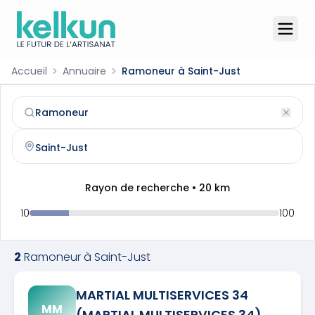
Accueil
Annuaire
Ramoneur à Saint-Just
Ramoneur
à
Saint-Just
(
34400
)
Trouvez et contactez un
ramoneur
qualifié à
Saint-Just
Rayon de recherche •
20
km
10
100
2
Ramoneur
à
Saint-Just
MARTIAL MULTISERVICES 34
MM
(MARTIAL MULTISERVICES 34)