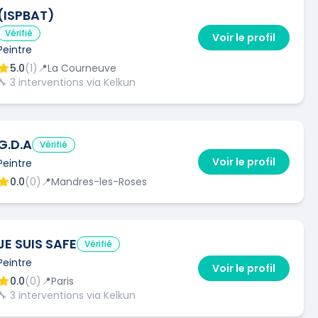
(ISPBAT)
Vérifié
Voir le profil
Peintre
5.0
(
1
)
📍
La Courneuve
🔧
3
interventions via Kelkun
G.D.A
Vérifié
Voir le profil
Peintre
0.0
(
0
)
📍
Mandres-les-Roses
JE SUIS SAFE
Vérifié
Peintre
Voir le profil
0.0
(
0
)
📍
Paris
🔧
3
interventions via Kelkun