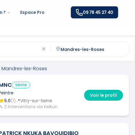
n ?
Espace Pro
09 78 45 27 40
res-les-Roses
(
94520
)
ntactez un
peintre
qualifié à
Mandres-les-Roses
à
Mandres-les-Roses
MNC
Vérifié
Peintre
Voir le profil
5.0
(
1
)
📍
Vitry-sur-Seine
🔧
2
interventions via Kelkun
PATRICK NKUKA BAVOUIDIBIO