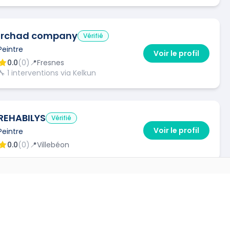
irchad company
Vérifié
Peintre
Voir le profil
0.0
(
0
)
📍
Fresnes
🔧
1
interventions via Kelkun
REHABILYS
Vérifié
Voir le profil
Peintre
0.0
(
0
)
📍
Villebéon
VILLES
HEXABUILD
Vérifié
Voir le profil
Peintre
→
0.0
(
0
)
📍
Vincennes