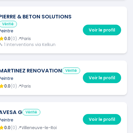
PIERRE & BETON SOLUTIONS
Vérifié
Voir le profil
Peintre
0.0
(
0
)
📍
Paris
🔧
1
interventions via Kelkun
MARTINEZ RENOVATION
Vérifié
Voir le profil
Peintre
0.0
(
0
)
📍
Paris
AVESA G
Vérifié
Voir le profil
Peintre
0.0
(
0
)
📍
Villeneuve-le-Roi