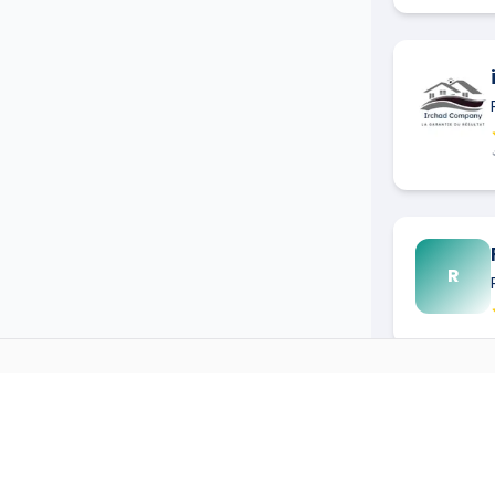
R
S
PEINTRE
DANS D'AUTRES 
H
→
Peintre
à
Agen
(
47000
)