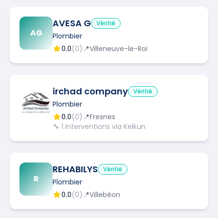
AVESA G
Vérifié
AG
Plombier
0.0
(
0
)
📍
Villeneuve-le-Roi
irchad company
Vérifié
Plombier
0.0
(
0
)
📍
Fresnes
🔧
1
interventions via Kelkun
REHABILYS
Vérifié
R
Plombier
0.0
(
0
)
📍
Villebéon