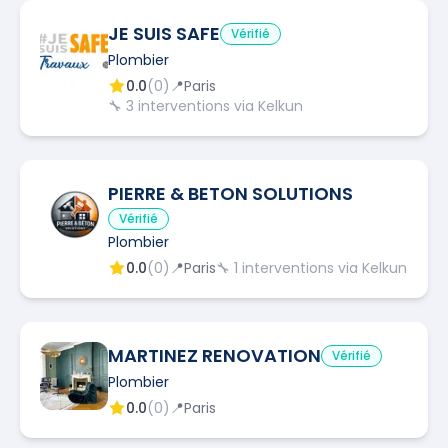
JE SUIS SAFE
Vérifié
Plombier
0.0
(
0
)
📍
Paris
🔧
3
interventions via Kelkun
PIERRE & BETON SOLUTIONS
Vérifié
Plombier
0.0
(
0
)
📍
Paris
🔧
1
interventions via Kelkun
MARTINEZ RENOVATION
Vérifié
Plombier
0.0
(
0
)
📍
Paris