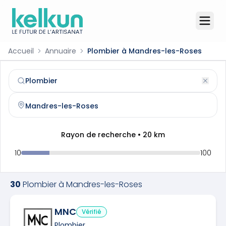
Accueil
Annuaire
Plombier à Mandres-les-Roses
Plombier
à
Mandres-les-Roses
(
94520
)
Trouvez et contactez un
plombier
qualifié à
Mandres-les
Rayon de recherche •
20
km
10
100
30
Plombier
à
Mandres-les-Roses
MNC
Vérifié
Plombier