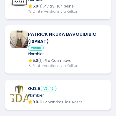
5.0
(
1
)
📍
Vitry-sur-Seine
🔧
2
interventions via Kelkun
PATRICK NKUKA BAVOUIDIBIO
(ISPBAT)
Vérifié
Plombier
5.0
(
1
)
📍
La Courneuve
🔧
3
interventions via Kelkun
G.D.A
Vérifié
Plombier
0.0
(
0
)
📍
Mandres-les-Roses