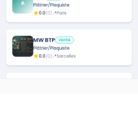
A
Plâtrier/Plaquiste
0.0
(
0
)
📍
Paris
MW BTP
Vérifié
Plâtrier/Plaquiste
0.0
(
0
)
📍
Sarcelles
DOS SANTOS RENOVITE & BIEN
DS
Vérifié
AUTRES MÉTIERS À
MANDRES-LES-ROSES
Plâtrier/Plaquiste
0.0
(
0
)
📍
Créteil
Carreleur
à
Mandres Les Roses
→
Cloisoneur
à
Mandres Les Roses
→
RENOV PRO IDF
Vérifié
Electricien
à
Mandres Les Roses
→