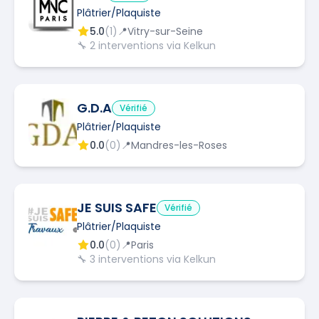
Plâtrier/Plaquiste
5.0
(
1
)
📍
Vitry-sur-Seine
🔧
2
interventions via Kelkun
G.D.A
Vérifié
Plâtrier/Plaquiste
0.0
(
0
)
📍
Mandres-les-Roses
JE SUIS SAFE
Vérifié
Plâtrier/Plaquiste
0.0
(
0
)
📍
Paris
🔧
3
interventions via Kelkun