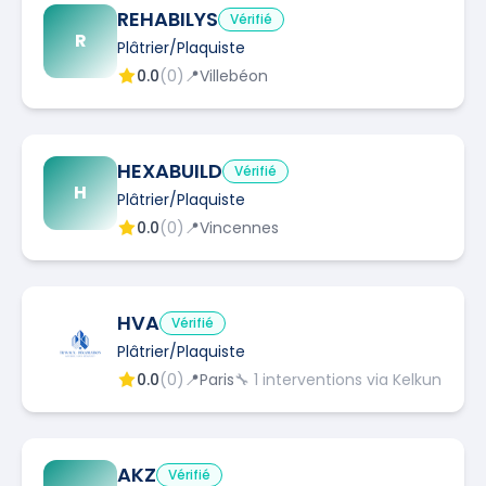
REHABILYS
Vérifié
R
Plâtrier/Plaquiste
0.0
(
0
)
📍
Villebéon
HEXABUILD
Vérifié
H
Plâtrier/Plaquiste
0.0
(
0
)
📍
Vincennes
HVA
Vérifié
Plâtrier/Plaquiste
0.0
(
0
)
📍
Paris
🔧
1
interventions via Kelkun
AKZ
Vérifié