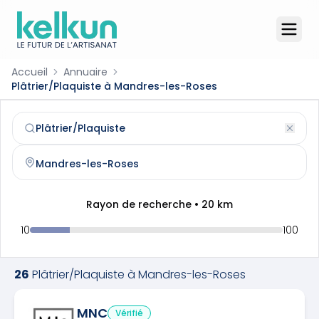
Accueil
Annuaire
Plâtrier/Plaquiste à Mandres-les-Roses
Plâtrier/Plaquiste
à
Mandres-les-Roses
(
94520
)
Trouvez et contactez un
plâtrier/plaquiste
qualifié à
Man
Rayon de recherche •
20
km
10
100
26
Plâtrier/Plaquiste
à
Mandres-les-Roses
MNC
Vérifié