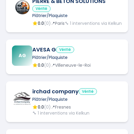
PIERRE & BETON SOLUTIONS
Vérifié
Plâtrier/Plaquiste
0.0
(
0
)
📍
Paris
🔧
1
interventions via Kelkun
AVESA G
Vérifié
AG
Plâtrier/Plaquiste
0.0
(
0
)
📍
Villeneuve-le-Roi
irchad company
Vérifié
Plâtrier/Plaquiste
0.0
(
0
)
📍
Fresnes
🔧
1
interventions via Kelkun