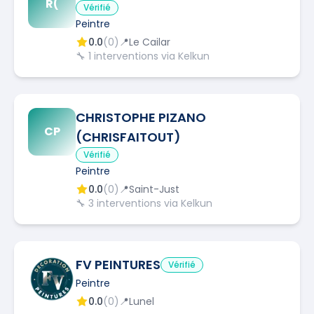
R(
Vérifié
Peintre
0.0
(
0
)
📍
Le Cailar
🔧
1
interventions via Kelkun
CHRISTOPHE PIZANO
CP
(CHRISFAITOUT)
Vérifié
Peintre
0.0
(
0
)
📍
Saint-Just
🔧
3
interventions via Kelkun
FV PEINTURES
Vérifié
Peintre
0.0
(
0
)
📍
Lunel