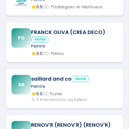
0.0
(
0
)
📍
Gallargues-le-Montueux
FRANCK OLIVA (CREA DECO)
FO
Vérifié
Peintre
0.0
(
0
)
📍
Mons
saillard and co
Vérifié
SA
Peintre
5.0
(
1
)
📍
Lunel
🔧
3
interventions via Kelkun
RENOV'R (RENOV'R) (RENOV'R)