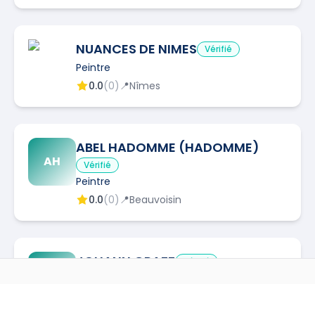
NUANCES DE NIMES
Vérifié
Peintre
0.0
(
0
)
📍
Nîmes
ABEL HADOMME (HADOMME)
AH
Vérifié
Peintre
0.0
(
0
)
📍
Beauvoisin
JOHANN GRAFF
Vérifié
JG
Peintre
0.0
(
0
)
📍
Beaucaire
AUTRES MÉTIERS À
BEAUVOISIN
🔧
1
interventions via Kelkun