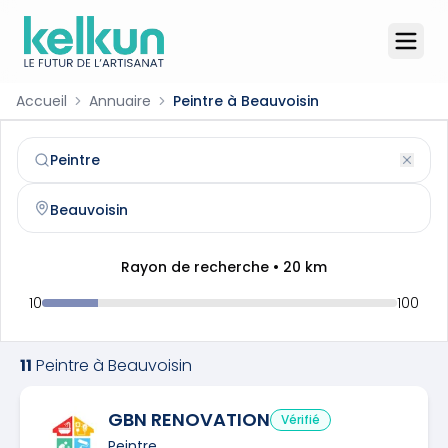
Accueil
Annuaire
Peintre à Beauvoisin
Peintre
à
Beauvoisin
(
30640
)
Trouvez et contactez un
peintre
qualifié à
Beauvoisin
Rayon de recherche •
20
km
10
100
11
Peintre
à
Beauvoisin
GBN RENOVATION
Vérifié
Peintre