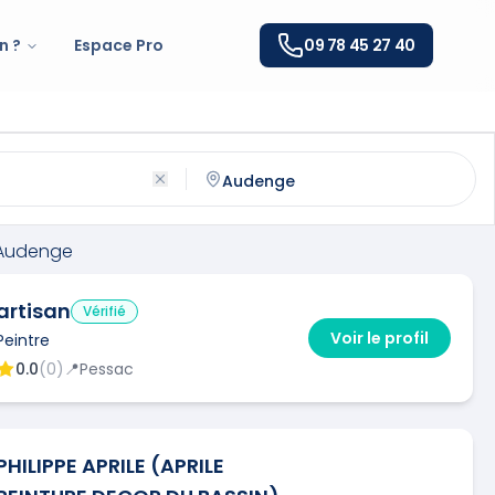
n ?
Espace Pro
09 78 45 27 40
enge
(
33980
)
ntactez un
peintre
qualifié à
Audenge
Audenge
artisan
Vérifié
Voir le profil
Peintre
0.0
(
0
)
📍
Pessac
PHILIPPE APRILE (APRILE