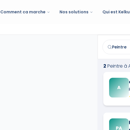
Comment ca marche
Nos solutions
Qui est Kelku
Peintre
à
Aud
Trouvez et co
2
Peintre
à
A
PA