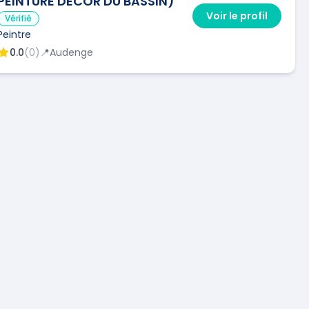
PEINTURE DECOR DU BASSIN)
Voir le profil
Vérifié
Peintre
0.0
(
0
)
📍
Audenge