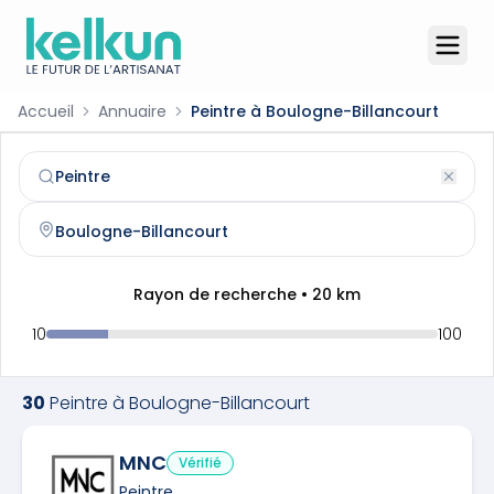
Accueil
Annuaire
Peintre à Boulogne-Billancourt
Peintre
à
Boulogne-Billancourt
(
92100
)
Trouvez et contactez un
peintre
qualifié à
Boulogne-Billa
Rayon de recherche •
20
km
10
100
30
Peintre
à
Boulogne-Billancourt
MNC
Vérifié
Peintre