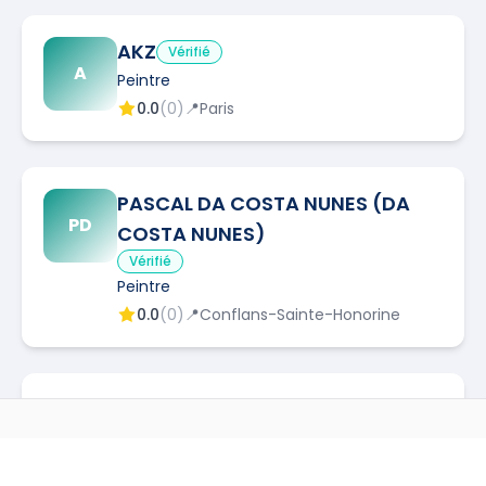
AKZ
Vérifié
A
Peintre
0.0
(
0
)
📍
Paris
PASCAL DA COSTA NUNES (DA
PD
COSTA NUNES)
Vérifié
Peintre
0.0
(
0
)
📍
Conflans-Sainte-Honorine
irchad company
Vérifié
Peintre
AUTRES MÉTIERS À
BOULOGNE-BILLANCOURT
0.0
(
0
)
📍
Fresnes