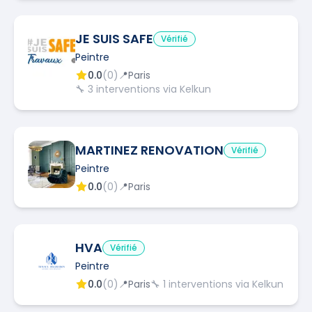
JE SUIS SAFE
Vérifié
Peintre
0.0
(
0
)
📍
Paris
🔧
3
interventions via Kelkun
MARTINEZ RENOVATION
Vérifié
Peintre
0.0
(
0
)
📍
Paris
HVA
Vérifié
Peintre
0.0
(
0
)
📍
Paris
🔧
1
interventions via Kelkun