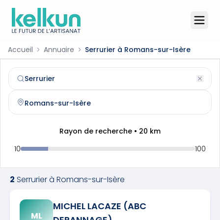
Accueil
Annuaire
Serrurier à Romans-sur-Isère
Serrurier
à
Romans-sur-Isère
(
26100
)
Trouvez et contactez un
serrurier
qualifié à
Romans-sur-
Rayon de recherche •
20
km
10
100
2
Serrurier
à
Romans-sur-Isère
MICHEL LACAZE (ABC
ML
DEPANNAGE)