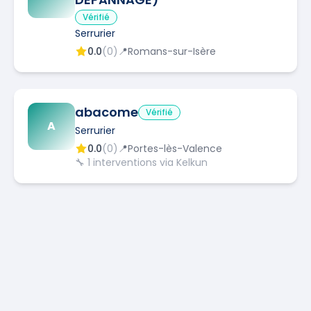
Vérifié
Serrurier
0.0
(
0
)
📍
Romans-sur-Isère
abacome
Vérifié
A
Serrurier
0.0
(
0
)
📍
Portes-lès-Valence
🔧
1
interventions via Kelkun