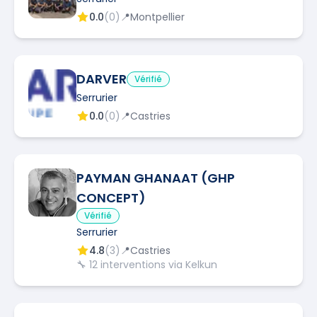
0.0
(
0
)
📍
Montpellier
DARVER
Vérifié
Serrurier
0.0
(
0
)
📍
Castries
PAYMAN GHANAAT (GHP
CONCEPT)
Vérifié
Serrurier
4.8
(
3
)
📍
Castries
🔧
12
interventions via Kelkun