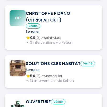
CHRISTOPHE PIZANO
CP
(CHRISFAITOUT)
Vérifié
Serrurier
0.0
(
0
)
📍
Saint-Just
🔧
3
interventions via Kelkun
SOLUTIONS CLES HABITAT
Vérifié
Serrurier
5.0
(
7
)
📍
Montpellier
🔧
14
interventions via Kelkun
OUVERTURE
Vérifié