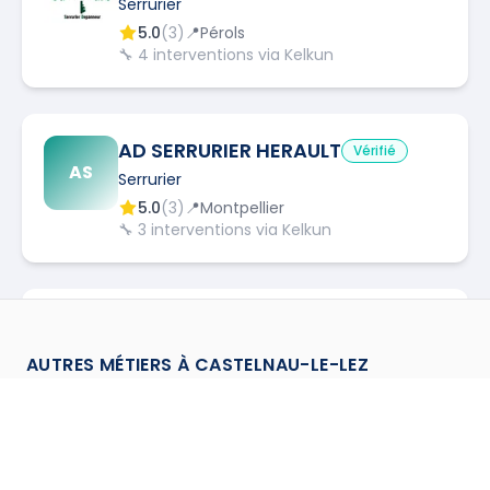
Serrurier
5.0
(
3
)
📍
Pérols
🔧
4
interventions via Kelkun
AD SERRURIER HERAULT
Vérifié
AS
Serrurier
5.0
(
3
)
📍
Montpellier
🔧
3
interventions via Kelkun
DDT depannage
Vérifié
DD
Serrurier
AUTRES MÉTIERS À
CASTELNAU-LE-LEZ
0.0
(
0
)
📍
Lunel-Viel
Architecte d'intérieur
à
Castelnau Le Lez
→
Charpentier
à
Castelnau Le Lez
→
CREATIONS CHAU VAN
Vérifié