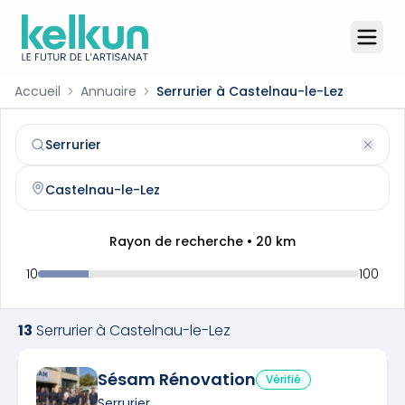
Accueil
Annuaire
Serrurier à Castelnau-le-Lez
Serrurier
à
Castelnau-le-Lez
(
34170
)
Trouvez et contactez un
serrurier
qualifié à
Castelnau-le
Rayon de recherche •
20
km
10
100
13
Serrurier
à
Castelnau-le-Lez
Sésam Rénovation
Vérifié
Serrurier