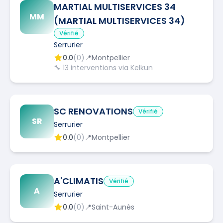
MARTIAL MULTISERVICES 34
MM
(MARTIAL MULTISERVICES 34)
Vérifié
Serrurier
0.0
(
0
)
📍
Montpellier
🔧
13
interventions via Kelkun
SC RENOVATIONS
Vérifié
SR
Serrurier
0.0
(
0
)
📍
Montpellier
A'CLIMATIS
Vérifié
A
Serrurier
0.0
(
0
)
📍
Saint-Aunès