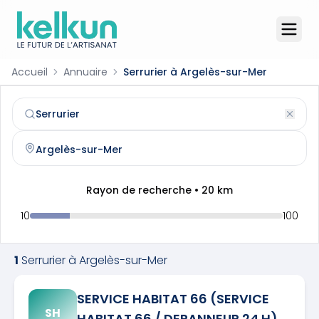
Accueil
Annuaire
Serrurier à Argelès-sur-Mer
Serrurier
à
Argelès-sur-Mer
(
66700
)
Trouvez et contactez un
serrurier
qualifié à
Argelès-sur-
Rayon de recherche •
20
km
10
100
1
Serrurier
à
Argelès-sur-Mer
SERVICE HABITAT 66 (SERVICE
SH
HABITAT 66 / DEPANNEUR 24 H)