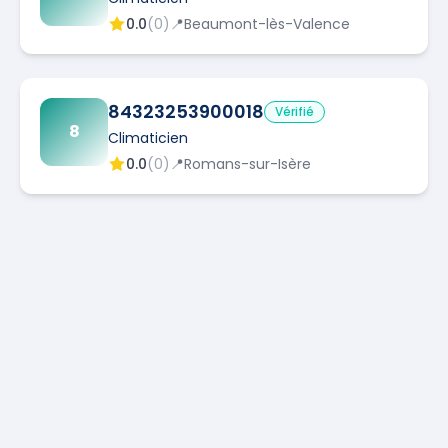
0.0
(
0
)
📍
Beaumont-lès-Valence
84323253900018
Vérifié
8
Climaticien
0.0
(
0
)
📍
Romans-sur-Isère