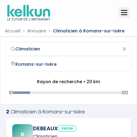
Accueil
Annuaire
Climaticien à Romans-sur-Isère
Climaticien
à
Romans-sur-Isère
(
26100
)
Trouvez et contactez un
climaticien
qualifié à
Romans-su
Rayon de recherche •
20
km
10
100
2
Climaticien
à
Romans-sur-Isère
DEBEAUX
Vérifié
D
Climaticien