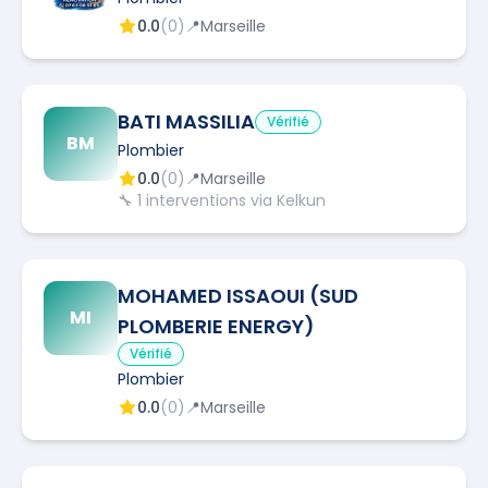
0.0
(
0
)
📍
Marseille
BATI MASSILIA
Vérifié
BM
Plombier
0.0
(
0
)
📍
Marseille
🔧
1
interventions via Kelkun
MOHAMED ISSAOUI (SUD
MI
PLOMBERIE ENERGY)
Vérifié
Plombier
0.0
(
0
)
📍
Marseille