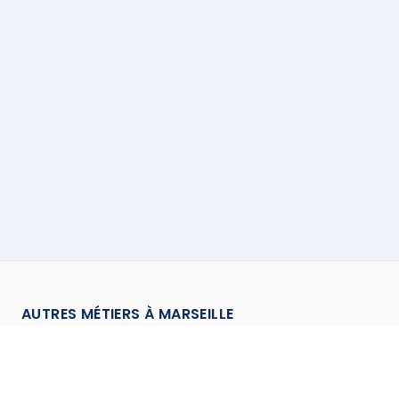
AUTRES MÉTIERS À
MARSEILLE
Carreleur
à
Marseille
→
Chauffagiste
à
Marseille
→