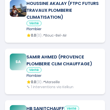
HOUSSINE AKALAY (FTPC FUTURS
TRAVAUX PLOMBERIE
CLIMATISATION)
Vérifié
Plombier
0.0
(
0
)
📍
Bouc-Bel-Air
SAMIR AHMED (PROVENCE
SA
PLOMBERIE CLIM CHAUFFAGE)
Vérifié
Plombier
0.0
(
0
)
📍
Marseille
🔧
1
interventions via Kelkun
HB SANITCHAUFF
Vérifié