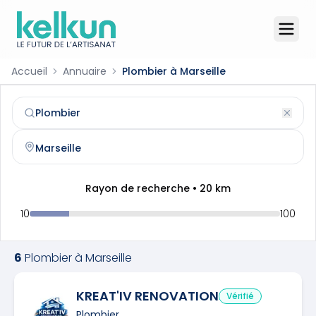
Accueil
Annuaire
Plombier à Marseille
Plombier
à
Marseille
(
13001
)
Trouvez et contactez un
plombier
qualifié à
Marseille
Rayon de recherche •
20
km
10
100
6
Plombier
à
Marseille
KREAT'IV RENOVATION
Vérifié
Plombier