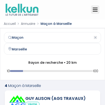
Accueil
Annuaire
Maçon à Marseille
Maçon
à
Marseille
(
13001
)
Trouvez et contactez un
maçon
qualifié à
Marseille
Rayon de recherche •
20
km
10
100
4
Maçon
à
Marseille
GUY ALISON (AGS TRAVAUX)
Vérifié