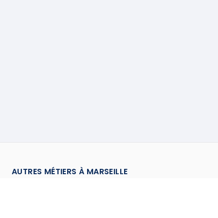
AUTRES MÉTIERS À
MARSEILLE
Carreleur
à
Marseille
→
Chauffagiste
à
Marseille
→