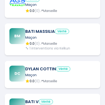
Maçon
0.0
(
0
)
📍
Marseille
BATI MASSILIA
Vérifié
BM
Maçon
0.0
(
0
)
📍
Marseille
🔧
1
interventions via Kelkun
DYLAN COTTIN
Vérifié
DC
Maçon
0.0
(
0
)
📍
Marseille
BATI V
Vérifié