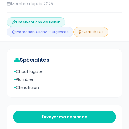
Membre depuis
2025
1
interventions via Kelkun
Protection Allianz — Urgences
Certifié RGE
Spécialités
Chauffagiste
Plombier
Climaticien
Envoyer ma demande