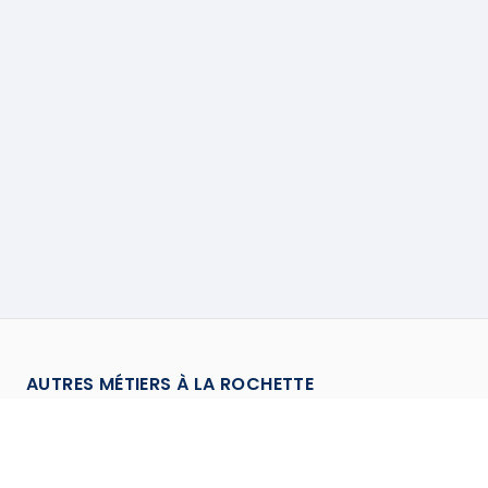
AUTRES MÉTIERS À
LA ROCHETTE
Chauffagiste
à
La Rochette
→
Climaticien
à
La Rochette
→