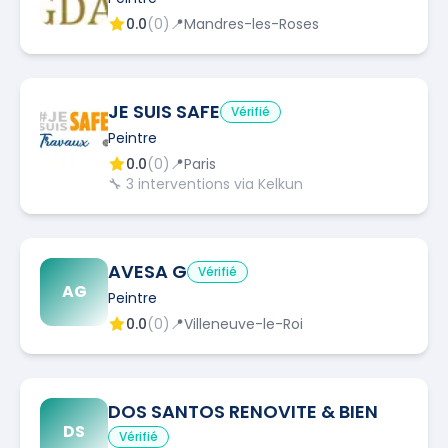
0.0
(
0
)
📍
Mandres-les-Roses
JE SUIS SAFE
Vérifié
Peintre
0.0
(
0
)
📍
Paris
🔧
3
interventions via Kelkun
AVESA G
Vérifié
AG
Peintre
0.0
(
0
)
📍
Villeneuve-le-Roi
DOS SANTOS RENOVITE & BIEN
DS
Vérifié