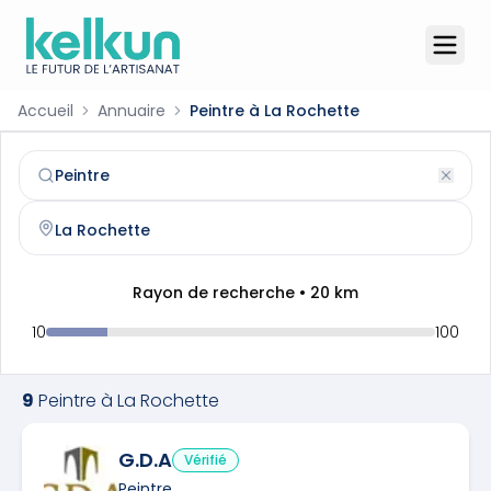
Accueil
Annuaire
Peintre à La Rochette
Peintre
à
La Rochette
(
77000
)
Trouvez et contactez un
peintre
qualifié à
La Rochette
Rayon de recherche •
20
km
10
100
9
Peintre
à
La Rochette
G.D.A
Vérifié
Peintre