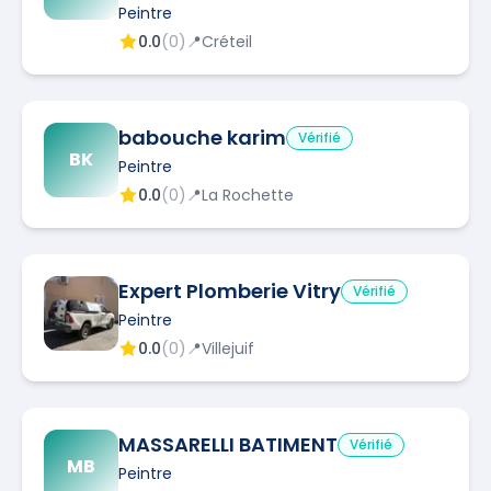
Peintre
0.0
(
0
)
📍
Créteil
babouche karim
Vérifié
BK
Peintre
0.0
(
0
)
📍
La Rochette
Expert Plomberie Vitry
Vérifié
Peintre
0.0
(
0
)
📍
Villejuif
MASSARELLI BATIMENT
Vérifié
MB
Peintre