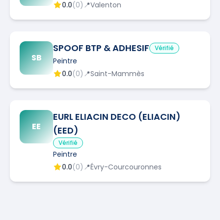
0.0
(
0
)
📍
Valenton
SPOOF BTP & ADHESIF
Vérifié
SB
Peintre
0.0
(
0
)
📍
Saint-Mammès
EURL ELIACIN DECO (ELIACIN)
EE
(EED)
Vérifié
Peintre
0.0
(
0
)
📍
Évry-Courcouronnes