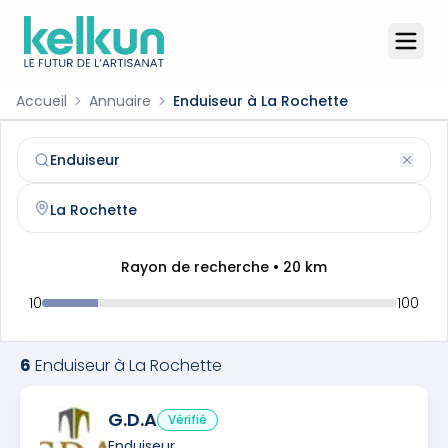
Accueil
Annuaire
Enduiseur à La Rochette
Enduiseur
à
La Rochette
(
77000
)
Trouvez et contactez un
enduiseur
qualifié à
La Rochette
Rayon de recherche •
20
km
10
100
6
Enduiseur
à
La Rochette
G.D.A
Vérifié
Enduiseur