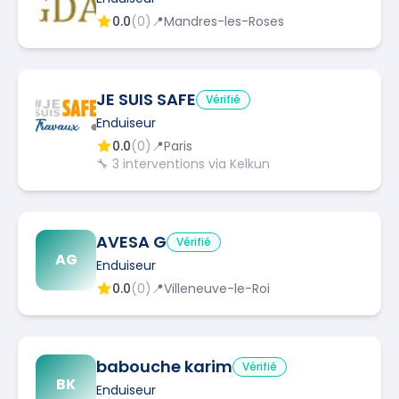
0.0
(
0
)
📍
Mandres-les-Roses
JE SUIS SAFE
Vérifié
Enduiseur
0.0
(
0
)
📍
Paris
🔧
3
interventions via Kelkun
AVESA G
Vérifié
AG
Enduiseur
0.0
(
0
)
📍
Villeneuve-le-Roi
babouche karim
Vérifié
BK
Enduiseur