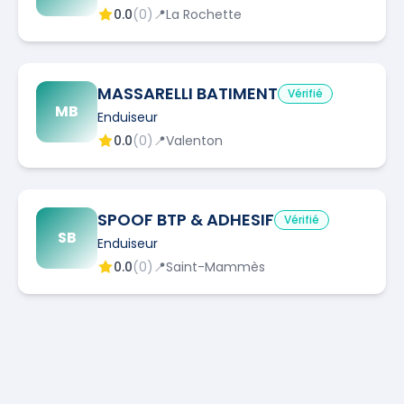
0.0
(
0
)
📍
La Rochette
MASSARELLI BATIMENT
Vérifié
MB
Enduiseur
0.0
(
0
)
📍
Valenton
SPOOF BTP & ADHESIF
Vérifié
SB
Enduiseur
0.0
(
0
)
📍
Saint-Mammès