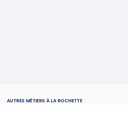
AUTRES MÉTIERS À
LA ROCHETTE
Chauffagiste
à
La Rochette
→
Climaticien
à
La Rochette
→