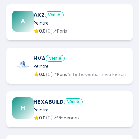
AKZ
Vérifié
A
Peintre
0.0
(
0
)
📍
Paris
HVA
Vérifié
Peintre
0.0
(
0
)
📍
Paris
🔧
1
interventions via Kelkun
HEXABUILD
Vérifié
H
Peintre
0.0
(
0
)
📍
Vincennes