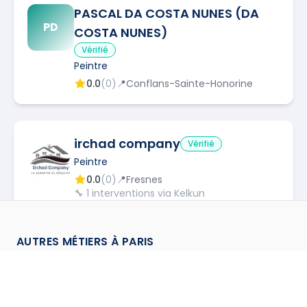
PASCAL DA COSTA NUNES (DA
PD
COSTA NUNES)
Vérifié
Peintre
0.0
(
0
)
📍
Conflans-Sainte-Honorine
irchad company
Vérifié
Peintre
0.0
(
0
)
📍
Fresnes
🔧
1
interventions via Kelkun
AUTRES MÉTIERS À
PARIS
AVESA G
Vérifié
AG
Peintre
Antenniste
à
Paris
→
0.0
(
0
)
📍
Villeneuve-le-Roi
Assainisseur
à
Paris
→