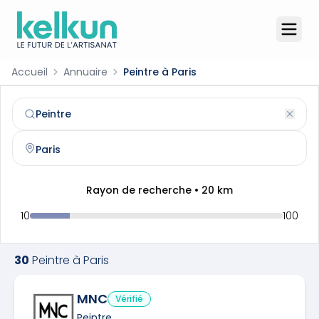
Accueil
Annuaire
Peintre à Paris
Peintre
à
Paris
(
75001
)
Trouvez et contactez un
peintre
qualifié à
Paris
Rayon de recherche •
20
km
10
100
30
Peintre
à
Paris
MNC
Vérifié
Peintre