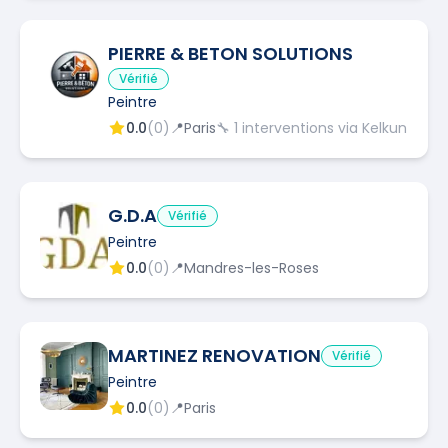
PIERRE & BETON SOLUTIONS
Vérifié
Peintre
0.0
(
0
)
📍
Paris
🔧
1
interventions via Kelkun
G.D.A
Vérifié
Peintre
0.0
(
0
)
📍
Mandres-les-Roses
MARTINEZ RENOVATION
Vérifié
Peintre
0.0
(
0
)
📍
Paris