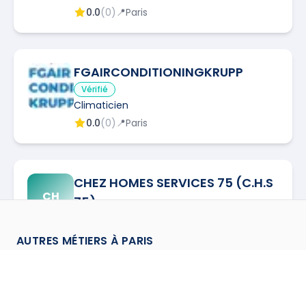
0.0
(
0
)
📍
Paris
FGAIRCONDITIONINGKRUPP
Vérifié
Climaticien
0.0
(
0
)
📍
Paris
CHEZ HOMES SERVICES 75 (C.H.S
CH
75)
Vérifié
Climaticien
AUTRES MÉTIERS À
PARIS
0.0
(
0
)
📍
Paris
Antenniste
à
Paris
→
Assainisseur
à
Paris
→