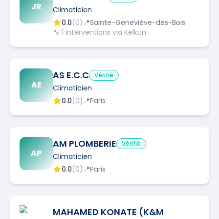
JR
Climaticien
0.0
(
0
)
📍
Sainte-Geneviève-des-Bois
🔧
1
interventions via Kelkun
AS E.C.C
Vérifié
AE
Climaticien
0.0
(
0
)
📍
Paris
AM PLOMBERIE
Vérifié
AP
Climaticien
0.0
(
0
)
📍
Paris
MAHAMED KONATE (K&M