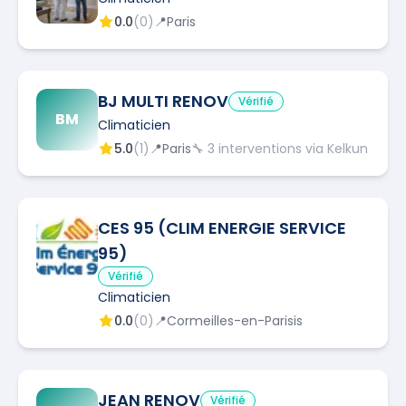
0.0
(
0
)
📍
Paris
BJ MULTI RENOV
Vérifié
BM
Climaticien
5.0
(
1
)
📍
Paris
🔧
3
interventions via Kelkun
CES 95 (CLIM ENERGIE SERVICE
95)
Vérifié
Climaticien
0.0
(
0
)
📍
Cormeilles-en-Parisis
JEAN RENOV
Vérifié