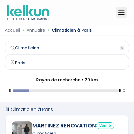
Accueil
Annuaire
Climaticien à Paris
Climaticien
à
Paris
(
75001
)
Trouvez et contactez un
climaticien
qualifié à
Paris
Rayon de recherche •
20
km
10
100
11
Climaticien
à
Paris
MARTINEZ RENOVATION
Vérifié
Climaticien