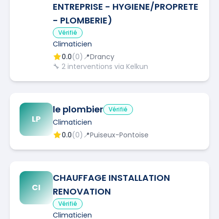
ENTREPRISE - HYGIENE/PROPRETE
- PLOMBERIE)
Vérifié
Climaticien
0.0
(
0
)
📍
Drancy
🔧
2
interventions via Kelkun
le plombier
Vérifié
LP
Climaticien
0.0
(
0
)
📍
Puiseux-Pontoise
CHAUFFAGE INSTALLATION
CI
RENOVATION
Vérifié
Climaticien