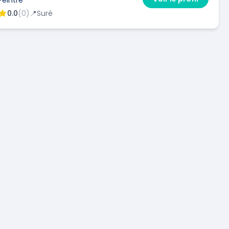
0.0
(
0
)
📍
Suré