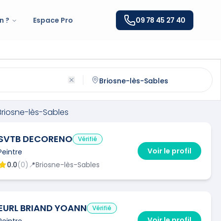
n ?
Espace Pro
09 78 45 27 40
sne-lès-Sables
(
72110
)
ntactez un
peintre
qualifié à
Briosne-lès-Sables
Briosne-lès-Sables
SVTB DECORENO
Vérifié
Voir le profil
Peintre
0.0
(
0
)
📍
Briosne-lès-Sables
EURL BRIAND YOANN
Vérifié
Voir le profil
Peintre