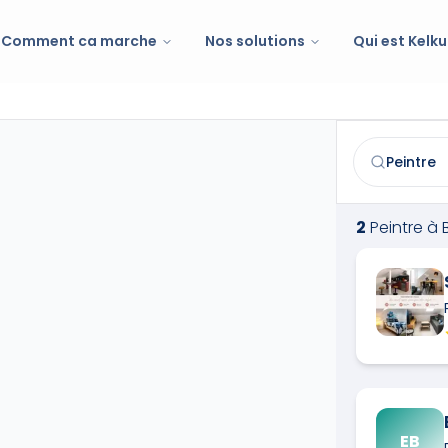
Comment ca marche
Nos solutions
Qui est Kelku
Peintre
à
Brio
Trouvez et co
2
Peintre
à
EB