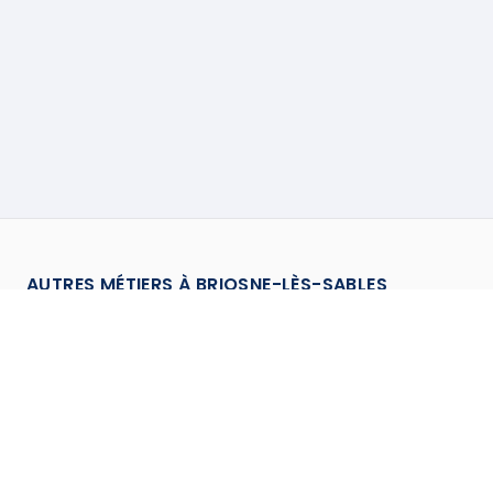
AUTRES MÉTIERS À
BRIOSNE-LÈS-SABLES
Carreleur
à
Briosne Les Sables
→
Cuisiniste (Installateur de cuisines)
à
Briosne Les
→
Sables
Installateur de mobilier
à
Briosne Les Sables
→