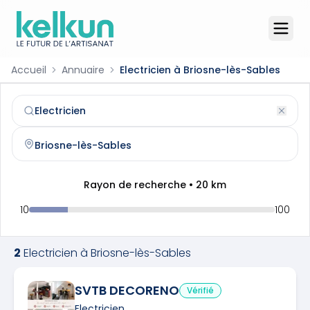
Accueil
Annuaire
Electricien à Briosne-lès-Sables
Electricien
à
Briosne-lès-Sables
(
72110
)
Trouvez et contactez un
electricien
qualifié à
Briosne-lè
Rayon de recherche •
20
km
10
100
2
Electricien
à
Briosne-lès-Sables
SVTB DECORENO
Vérifié
Electricien