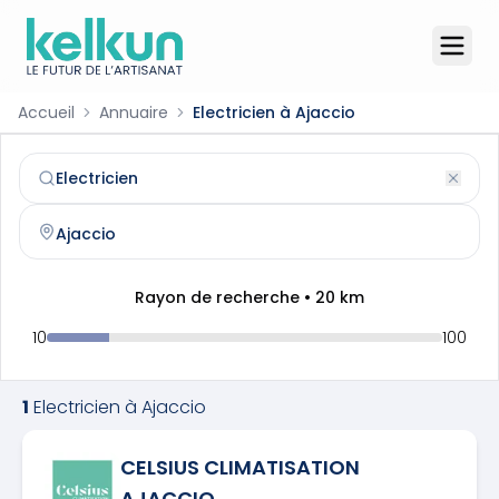
Accueil
Annuaire
Electricien à Ajaccio
Electricien
à
Ajaccio
(
20000
)
Trouvez et contactez un
electricien
qualifié à
Ajaccio
Rayon de recherche •
20
km
10
100
1
Electricien
à
Ajaccio
CELSIUS CLIMATISATION
AJACCIO