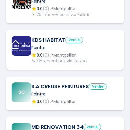
Peintre
0.0
(
0
)
📍
Montpellier
🔧
20
interventions via Kelkun
KDS HABITAT
Vérifié
Peintre
0.0
(
0
)
📍
Montpellier
🔧
1
interventions via Kelkun
S.A CREUSE PEINTURES
Vérifié
SC
Peintre
0.0
(
0
)
📍
Montpellier
MD RENOVATION 34
Vérifié