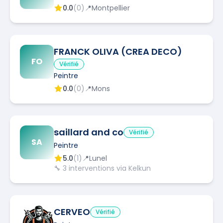
0.0
(
0
)
📍
Montpellier
FRANCK OLIVA (CREA DECO)
FO
Vérifié
Peintre
0.0
(
0
)
📍
Mons
saillard and co
Vérifié
SA
Peintre
5.0
(
1
)
📍
Lunel
🔧
3
interventions via Kelkun
CERVEO
Vérifié