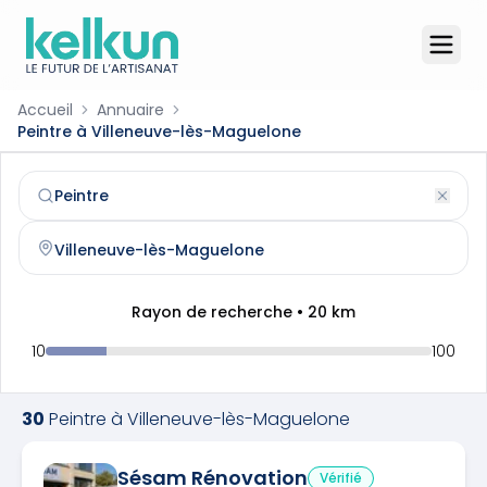
Accueil
Annuaire
Peintre à Villeneuve-lès-Maguelone
Peintre
à
Villeneuve-lès-Maguelone
(
34750
)
Trouvez et contactez un
peintre
qualifié à
Villeneuve-lè
Rayon de recherche •
20
km
10
100
30
Peintre
à
Villeneuve-lès-Maguelone
Sésam Rénovation
Vérifié