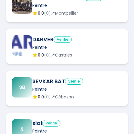
Peintre
0.0
(
0
)
📍
Montpellier
DARVER
Vérifié
Peintre
0.0
(
0
)
📍
Castries
SEVKAR BAT
Vérifié
SB
Peintre
0.0
(
0
)
📍
Cébazan
slai
Vérifié
S
Peintre